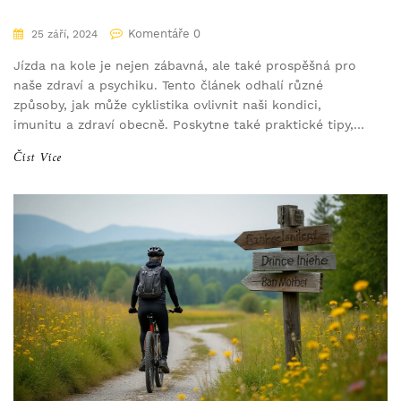
Komentáře 0
25 září, 2024
Jízda na kole je nejen zábavná, ale také prospěšná pro
naše zdraví a psychiku. Tento článek odhalí různé
způsoby, jak může cyklistika ovlivnit naši kondici,
imunitu a zdraví obecně. Poskytne také praktické tipy,
jak začít a udržet pravidelnost ve vašich cyklistických
Číst Více
výletech. Co vše se skrývá za tímto populárním
sportem? Čtěte dál a zjistěte více!