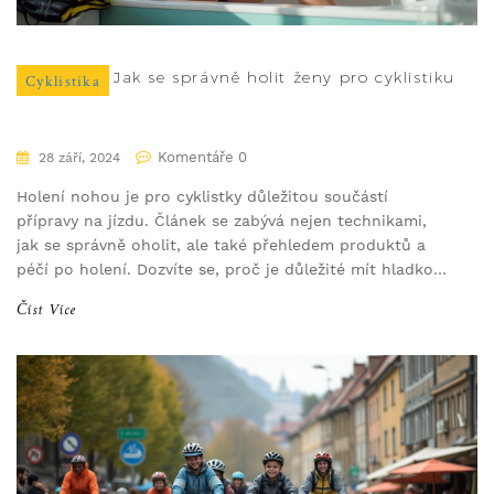
Jak se správně holit ženy pro cyklistiku
Cyklistika
Komentáře 0
28 září, 2024
Holení nohou je pro cyklistky důležitou součástí
přípravy na jízdu. Článek se zabývá nejen technikami,
jak se správně oholit, ale také přehledem produktů a
péčí po holení. Dozvíte se, proč je důležité mít hladkou
pokožku nejen z estetického hlediska, ale i kvůli
Číst Více
pohodlí a výkonu. Přinášíme užitečné tipy a triky pro
každou cyklistku.