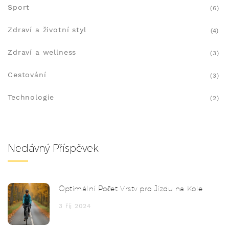
Sport
(6)
Zdraví a životní styl
(4)
Zdraví a wellness
(3)
Cestování
(3)
Technologie
(2)
Nedávný Příspěvek
Optimální Počet Vrstv pro Jízdu na Kole
3 říj 2024