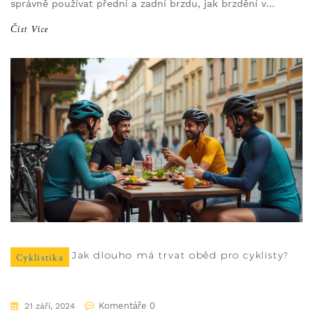
správně používat přední a zadní brzdu, jak brzdění v
různých situacích a typy brzd, které vám mohou
Číst Více
pomoci.
Jak dlouho má trvat oběd pro cyklisty?
Cyklistika
Komentáře 0
21 září, 2024