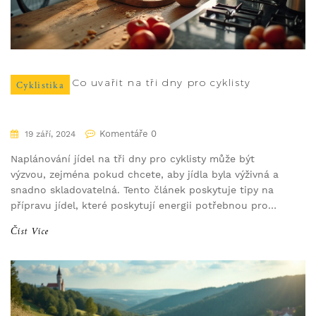
Co uvařit na tři dny pro cyklisty
Cyklistika
Komentáře 0
19 září, 2024
Naplánování jídel na tři dny pro cyklisty může být
výzvou, zejména pokud chcete, aby jídla byla výživná a
snadno skladovatelná. Tento článek poskytuje tipy na
přípravu jídel, které poskytují energii potřebnou pro
dlouhé jízdy na kole. Zahrnuje recepty a doporučení
Číst Více
pro snídaně, obědy a večeře.