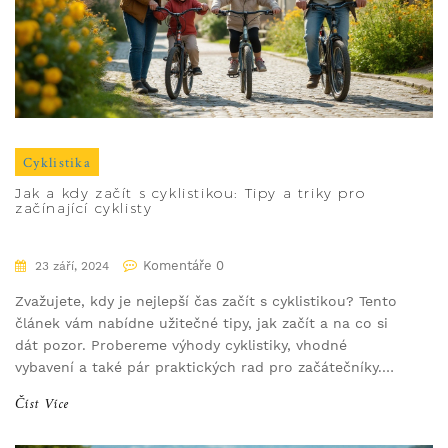
Cyklistika
Jak a kdy začít s cyklistikou: Tipy a triky pro
začínající cyklisty
Komentáře 0
23 září, 2024
Zvažujete, kdy je nejlepší čas začít s cyklistikou? Tento
článek vám nabídne užitečné tipy, jak začít a na co si
dát pozor. Probereme výhody cyklistiky, vhodné
vybavení a také pár praktických rad pro začátečníky.
Přečtěte si těchto několik kroků, abyste si cyklistiku
Číst Více
užili naplno a bezpečně.