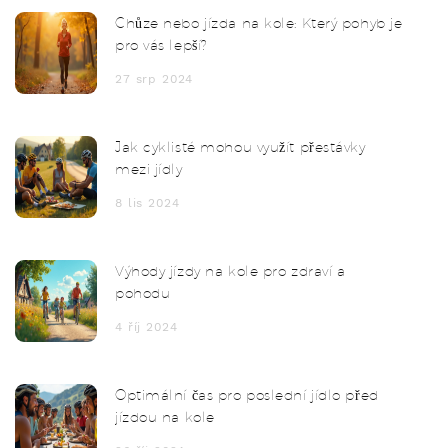
Chůze nebo jízda na kole: Který pohyb je
pro vás lepší?
27 srp 2024
Jak cyklisté mohou využít přestávky
mezi jídly
8 lis 2024
Výhody jízdy na kole pro zdraví a
pohodu
4 říj 2024
Optimální čas pro poslední jídlo před
jízdou na kole