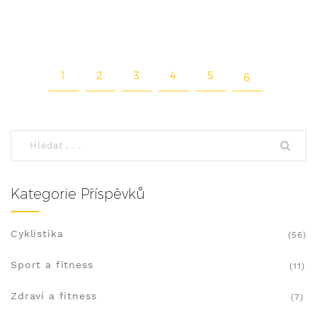
zařadit tento sport do své denní rutiny.
1
2
3
4
5
6
Kategorie Příspěvků
Cyklistika
(56)
Sport a fitness
(11)
Zdraví a fitness
(7)