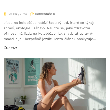
Komentáře 0
29 září, 2024
Jízda na koloběžce nabízí řadu výhod, které se týkají
zdraví, ekologie i zábavy. Naučte se, jaké zdravotní
přínosy má jízda na koloběžce, jak si vybrat správný
model a jak bezpečně jezdit. Tento článek poskytuje
užitečné tipy a zajímavá fakta pro všechny, kteří uvažují
Číst Více
o tom, že začnou jezdit na koloběžce.