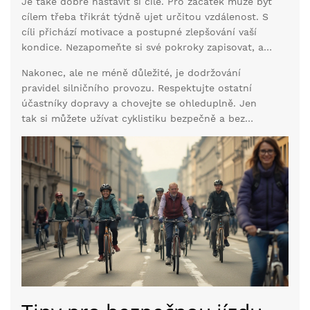
Je také dobré nastavit si cíle. Pro začátek může být
zlepšuje. Prozkoumávejte nové trasy a nezapomeňte
cílem třeba třikrát týdně ujet určitou vzdálenost. S
si trasu předem naplánovat, aby vás nepřekvapila
cíli přichází motivace a postupné zlepšování vaší
nečekaná překážka.
kondice. Nezapomeňte si své pokroky zapisovat, ať
už do deníku nebo do některé z aplikací, které vám
Nakonec, ale ne méně důležité, je dodržování
pomohou sledovat dosahování cílů.
pravidel silničního provozu. Respektujte ostatní
účastníky dopravy a chovejte se ohleduplně. Jen
tak si můžete užívat cyklistiku bezpečně a bez
starostí.