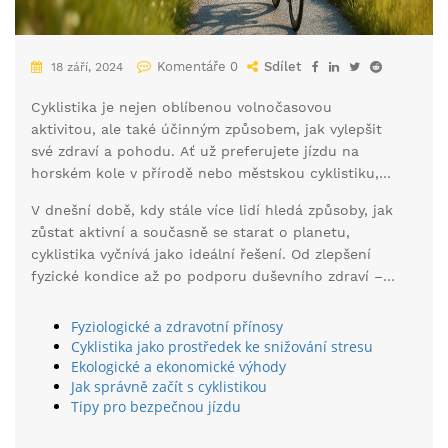
Komentáře 0
Sdílet
18 září, 2024
Cyklistika je nejen oblíbenou volnočasovou
aktivitou, ale také účinným způsobem, jak vylepšit
své zdraví a pohodu. Ať už preferujete jízdu na
horském kole v přírodě nebo městskou cyklistiku,
tento sport nabízí širokou škálu výhod, které stojí
V dnešní době, kdy stále více lidí hledá způsoby, jak
za to prozkoumat.
zůstat aktivní a současně se starat o planetu,
cyklistika vyčnívá jako ideální řešení. Od zlepšení
fyzické kondice až po podporu duševního zdraví –
pojďme se podívat, na co všechno je dobrá
cyklistika.
Fyziologické a zdravotní přínosy
Cyklistika jako prostředek ke snižování stresu
Ekologické a ekonomické výhody
Jak správně začít s cyklistikou
Tipy pro bezpečnou jízdu