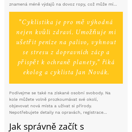
znamená méně výdajů na dovoz ropy, což může mít
pozitivní ekonomický efekt na státní rozpočet.
Podpora místní ekonomiky skrze nákup kol a
"Cyklistika je pro mě výhodná
cyklistických doplňků je dalším přínosem.
nejen kvůli zdraví. Umožňuje mi
ušetřit peníze na palivo, vyhnout
se stresu z dopravních zácp a
přispět k ochraně planety," říká
ekolog a cyklista Jan Novák.
Podívejme se také na získané osobní svobody. Na
kole můžete volně prozkoumávat své okolí,
objevovat nová místa a užívat si přírody.
Nepotřebujete detaily na opravách, registrace
vozidla a starosti se všemi předpisy a zákony, které
Jak správně začít s
se týkají motorových vozidel.