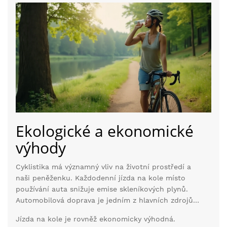
Cyklistika je víc než jen sport – je to cesta k
lepšímu fyzickému i duševnímu zdraví.
Ekologické a ekonomické
výhody
Cyklistika má významný vliv na životní prostředí a
naši peněženku. Každodenní jízda na kole místo
používání auta snižuje emise skleníkových plynů.
Automobilová doprava je jedním z hlavních zdrojů
znečištění ovzduší ve městech, a právě cyklistika
Jízda na kole je rovněž ekonomicky výhodná.
může být efektivním řešením tohoto problému.