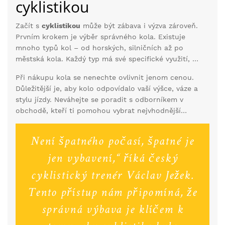
cyklistikou
Začít s
cyklistikou
může být zábava i výzva zároveň.
Prvním krokem je výběr správného kola. Existuje
mnoho typů kol – od horských, silničních až po
městská kola. Každý typ má své specifické využití, a
proto si dobře rozmyslete, kde a jak často plánujete
Při nákupu kola se nenechte ovlivnit jenom cenou.
jezdit.
Důležitější je, aby kolo odpovídalo vaší výšce, váze a
stylu jízdy. Neváhejte se poradit s odborníkem v
obchodě, kteří ti pomohou vybrat nejvhodnější
model. Kromě toho, že si snadno zvykneš na nové
kolo, budeš také mít jistotu, že je bezpečné.
Není špatného počasí, špatné je
jen vybavení,“ říká český
cyklistický trenér Václav Ježek.
Tento přístup nám připomíná, že
správná výbava je klíčem k