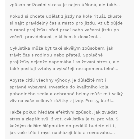
způsob snižování stresu je nejen účinná, ale také
snadno dostupná. Většina lidí má kolo doma a v
Pokud si chcete udělat z jízdy na kole rituál, zkuste
mnoha městech jsou k dispozici cyklostezky, které
si najít pravidelný čas a místo pro jízdu. Ať už půjde
umožňují bezpečnou jízdu.
o ranní projížďku před prací nebo večerní jízdu po
večeři, pravidelnost je klíčem k dosažení
maximálních přínosů. Pro začátek si stanovte menší
Cyklistika může být také skvělým způsobem, jak
cíle a postupně je zvyšujte. Důležité je mít z jízdy
trávit čas s rodinou nebo přáteli. Společné
radost a nebrat ji jako povinnost.
projížďky nejenže napomáhají snižování stresu, ale
také posilují vztahy a vytvářejí nezapomenutelné
zážitky. Výzkumy ukazují, že sociální interakce
Abyste cítili všechny výhody, je důležité mít i
během fyzické aktivity ještě více zvyšuje hladinu
správné vybavení. Investice do kvalitního kola,
endorfinů.
pohodlného sedla a ochranné helmy může mít velký
vliv na vaše celkové zážitky z jízdy. Pro ty, kteří
začínají, je dobré začít pomalu a postupně přidávat
Takže pokud hledáte efektivní způsob, jak zvládat
vzdálenosti a náročnost tras.
stres a zlepšit svůj život, cyklistika je tu pro vás. S
každým dalším šlápnutím do pedálů budete cítit,
jak vaše tělo i mysl nacházejí klid a rovnováhu.