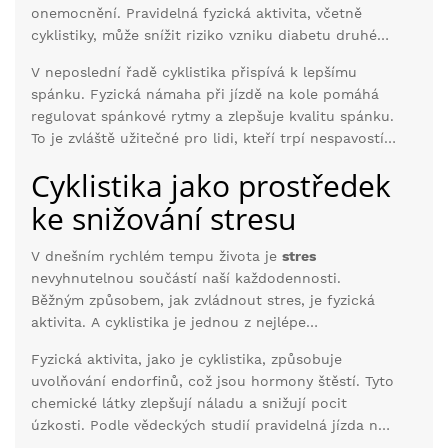
onemocnění. Pravidelná fyzická aktivita, včetně
cyklistiky, může snížit riziko vzniku diabetu druhého
typu až o 40 %. Jízda na kole rovněž pomáhá při
V neposlední řadě cyklistika přispívá k lepšímu
prevenci osteoporózy díky zvyšování hustoty kostí.
spánku. Fyzická námaha při jízdě na kole pomáhá
regulovat spánkové rytmy a zlepšuje kvalitu spánku.
To je zvláště užitečné pro lidi, kteří trpí nespavostí
nebo jinými poruchami spánku.
Cyklistika jako prostředek
ke snižování stresu
V dnešním rychlém tempu života je
stres
nevyhnutelnou součástí naší každodennosti.
Běžným způsobem, jak zvládnout stres, je fyzická
aktivita. A cyklistika je jednou z nejlépe
hodnocených aktivit, která může pomoci zmírnit
Fyzická aktivita, jako je cyklistika, způsobuje
napětí a uklidnit mysl. Jízda na kole nabízí okamžité
uvolňování endorfinů, což jsou hormony štěstí. Tyto
i dlouhodobé výhody pro psychické zdraví, což je
chemické látky zlepšují náladu a snižují pocit
základní důvod, proč by měla být součástí vašeho
úzkosti. Podle vědeckých studií pravidelná jízda na
života.
kole může snížit úroveň stresu až o 40%. Tento