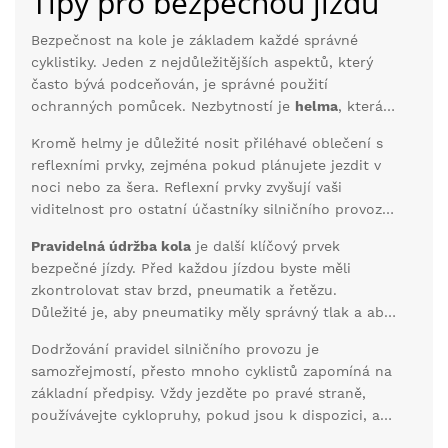
Tipy pro bezpečnou jízdu
Bezpečnost na kole je základem každé správné
cyklistiky. Jeden z nejdůležitějších aspektů, který
často bývá podceňován, je správné použití
ochranných pomůcek. Nezbytností je
helma
, která
dokáže předcházet vážným zraněním hlavy. Studie
Kromě helmy je důležité nosit přiléhavé oblečení s
ukazují, že více než 70 % smrtelných úrazů při
reflexními prvky, zejména pokud plánujete jezdit v
cyklistice je způsobeno poraněním hlavy. Není to
noci nebo za šera. Reflexní prvky zvyšují vaši
tedy jen módní doplněk, ale životně důležitá část
viditelnost pro ostatní účastníky silničního provozu.
výbavy.
Často si přidávám ještě jednu sadu světel – přední
Pravidelná údržba kola
je další klíčový prvek
bílé a zadní červené – aby mě bylo na silnici dobře
bezpečné jízdy. Před každou jízdou byste měli
vidět ze všech stran. Pamatujte, že být viděn je
zkontrolovat stav brzd, pneumatik a řetězu.
stejně důležité jako vidět.
Důležité je, aby pneumatiky měly správný tlak a aby
brzdy správně fungovaly. Pokud si nejste jisti, jak na
Dodržování pravidel silničního provozu je
to, není ostudou navštívit servis. Dobře udržované
samozřejmostí, přesto mnoho cyklistů zapomíná na
kolo není jen pohodlnější, ale také výrazně
základní předpisy. Vždy jezděte po pravé straně,
bezpečnější.
používávejte cyklopruhy, pokud jsou k dispozici, a
respektujte dopravní značky. Při jízdě ve městě