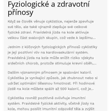
Fyziologické a zdravotní
přínosy
Když se člověk věnuje cyklistice, nejenže zpevňuje
své tělo, ale také výrazně zlepšuje své celkové
fyzické zdraví. Pravidelná jízda na kole aktivuje
velkou část svalových skupin, což vede k lepšímu
svalovému tonu a zvýšené vytrvalosti. Tato aktivita
Jedním z klíčových fyziologických přínosů cyklistiky
se zaměřuje hlavně na svaly dolních končetin, ale
je její pozitivní vliv na kardiovaskulární systém.
při správné technice může posílit i svaly jaderné
Pravidelná jízda na kole může snížit riziko výskytu
oblasti, ramen a paží.
srdečních chorob, protože stimuluje krevní oběh,
snižuje krevní tlak a zlepšuje hladinu cholesterolu.
Dalším významným přínosem je spalování kalorií.
Podle Americké kardiologické asociace může
Cyklistika je vynikající způsob, jak zhubnout nebo si
pravidelná jízda na kole snížit riziko srdečních
udržet optimální tělesnou hmotnost. Při hodinové
onemocnění až o 50 %.
jízdě na kole můžete spálit až 500 kalorií, což je
srovnatelné s jinými intenzivními cvičeními, jako je
Cyklistika rovněž pozitivně ovlivňuje imunitní
běh nebo plavání. Toto spalování tuků přispívá ke
systém. Pravidelné fyzické aktivity, včetně jízdy na
snižování rizika obezity a souvisejících zdravotních
kole, mohou posílit imunitní odpověď těla a zvýšit
problémů.