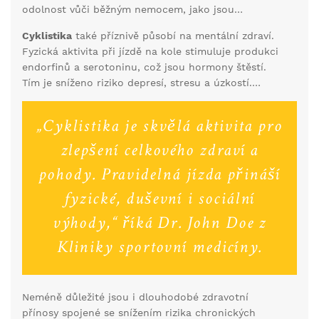
odolnost vůči běžným nemocem, jako jsou
nachlazení a chřipka. Některé studie naznačují, že
Cyklistika
také příznivě působí na mentální zdraví.
cyklisté mají nižší výskyt zánětlivých onemocnění a
Fyzická aktivita při jízdě na kole stimuluje produkci
lepší schopnost regenerace po nemoci.
endorfinů a serotoninu, což jsou hormony štěstí.
Tím je sníženo riziko depresí, stresu a úzkostí.
Pravidelná cyklistika může být formou meditace v
pohybu, kdy si člověk vyčistí hlavu a zlepší svou
„Cyklistika je skvělá aktivita pro
mentální odolnost.
zlepšení celkového zdraví a
pohody. Pravidelná jízda přináší
fyzické, duševní i sociální
výhody,“ říká Dr. John Doe z
Kliniky sportovní medicíny.
Neméně důležité jsou i dlouhodobé zdravotní
přínosy spojené se snížením rizika chronických