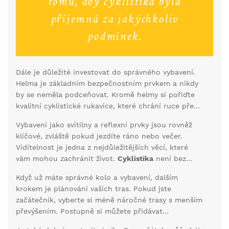
tomu, aby cyklistika byla
příjemná za jakýchkoliv
podmínek.
Dále je důležité investovat do správného vybavení.
Helma je základním bezpečnostním prvkem a nikdy
by se neměla podceňovat. Kromě helmy si pořiďte
kvalitní cyklistické rukavice, které chrání ruce před
otlačením, a pohodlné oblečení, které vám umožní
Vybavení jako svítilny a reflexní prvky jsou rovněž
volný pohyb. Pokud plánujete delší výlety, investujte
klíčové, zvláště pokud jezdíte ráno nebo večer.
do speciálních cyklistických kalhot s vložkou, která
Viditelnost je jedna z nejdůležitějších věcí, které
výrazně zvyšuje komfort při delším sezení na sedle.
vám mohou zachránit život.
Cyklistika
není bez
rizik, ale s adekvátními opatřeními můžete rizika
Když už máte správné kolo a vybavení, dalším
minimalizovat.
krokem je plánování vašich tras. Pokud jste
začátečník, vyberte si méně náročné trasy s menším
převýšením. Postupně si můžete přidávat
vzdálenosti a náročnost, jak se vaše kondice