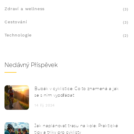
Zdraví a wellness
(3)
Cestování
(3)
Technologie
(2)
Nedávný Příspěvek
Bubák v cyklistice: Co to znamená a jak
se s ním vypořádat
14 říj 2024
Jak naplánovat trasu na kole: Praktické
tipy a triky pro cyklisty