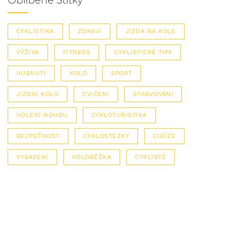
Oblíbené Štítky
CYKLISTIKA
ZDRAVÍ
JÍZDA NA KOLE
VÝŽIVA
FITNESS
CYKLISTICKÉ TIPY
HUBNUTÍ
KOLO
SPORT
JÍZDNÍ KOLO
CVIČENÍ
STRAVOVÁNÍ
HOLENÍ NOHOU
CYKLOTURISTIKA
BEZPEČNOST
CYKLOSTEZKY
CHŮZE
VYBAVENÍ
KOLOBĚŽKA
CYKLISTÉ