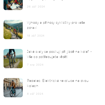
26 zář 2024
Výhody a přínosy cyklistiky pro vaše
zdraví
18 zář 2024
Jaké svaly se posilují při jízdě na kole? -
Vše co potřebujete vědět
7 srp 2024
Pedelec: Elektrická revoluce na dvou
kolech
8 zář 2024