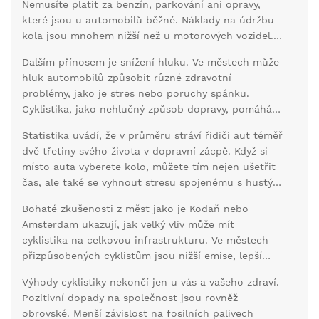
Nemusíte platit za benzín, parkování ani opravy,
Podle studie Evropské cyklostezkové federace
které jsou u automobilů běžné. Náklady na údržbu
snížení použití automobilů ve prospěch kol o 10 %
kola jsou mnohem nižší než u motorových vozidel.
by mohlo ušetřit až 2,4 milionu tun CO2 ročně.
Pravidelné používání kola může vést k úsporám,
Dalším přínosem je snížení hluku. Ve městech může
které mohou být využity jinde.
hluk automobilů způsobit různé zdravotní
problémy, jako je stres nebo poruchy spánku.
Cyklistika, jako nehlučný způsob dopravy, pomáhá
zlepšit kvalitu života ve městě.
Statistika uvádí, že v průměru stráví řidiči aut téměř
dvě třetiny svého života v dopravní zácpě. Když si
místo auta vyberete kolo, můžete tím nejen ušetřit
čas, ale také se vyhnout stresu spojenému s hustým
provozem. Jízda na kole přispívá k lepší mobilitě ve
Bohaté zkušenosti z měst jako je Kodaň nebo
městech a snižuje dopravní zácpy, což má pozitivní
Amsterdam ukazují, jak velký vliv může mít
dopad na nervový systém a celkovou pohodu.
cyklistika na celkovou infrastrukturu. Ve městech
přizpůsobených cyklistům jsou nižší emise, lepší
kvalita ovzduší a vyšší kvalita života. Podpora
Výhody cyklistiky nekončí jen u vás a vašeho zdraví.
cyklodopravy vede k vytvoření zelenějších,
Pozitivní dopady na společnost jsou rovněž
zdravějších a udržitelnějších měst.
obrovské. Menší závislost na fosilních palivech