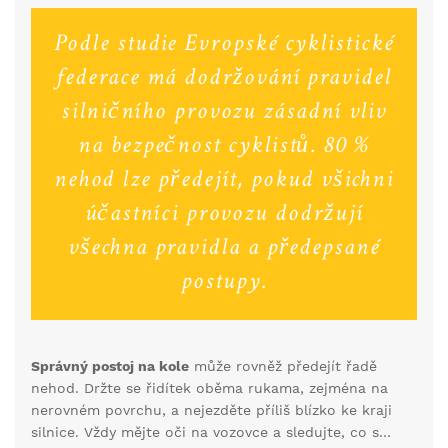
buďte extrémně pozorní, protože nehody bývají
často způsobeny nepředvídatelným chováním
Podle studie Evropské cyklistické
ostatních řidičů. Rychlé a náhlé změny směru jízdy
federace má dodržování pravidel
mohou být nebezpečné jak pro vás, tak pro ostatní
účastníky provozu.
silničního provozu zásadní vliv
na bezpečnost cyklistů. 80 %
nehod lze předejít, pokud všichni
účastníci provozu dodržují
všechna pravidla a předepsané
postupy.
Správný postoj na kole
může rovněž předejít řadě
nehod. Držte se řidítek oběma rukama, zejména na
nerovném povrchu, a nejezděte příliš blízko ke kraji
silnice. Vždy mějte oči na vozovce a sledujte, co se