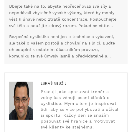
děje kolem vás. Mít oči otevřené pro potenciální
Dbejte také na to, abyste nepřeceňovali své síly a
nebezpečí, jako jsou otevřené dveře zaparkovaných
nepodávali zbytečně vysoké výkony, které by mohly
aut nebo nepozorní chodci, může znamenat rozdíl
vést k únavě nebo ztrátě koncentrace. Poslouchejte
mezi bezpečným dojezdem a nepříjemnou nehodou.
své tělo a použijte zdravý rozum. Pokud se cítíte
unaveni, odpočiňte si. Není hanba přestat a
Bezpečná cyklistika není jen o technice a vybavení,
pokračovat později. Koneckonců, cyklistika by měla
ale také o vašem postoji a chování na silnici. Buďte
být především radostí, nikoli nebezpečným
ohleduplní k ostatním účastníkům provozu,
podnikáním.
komunikujte své úmysly jasně a předvídatelně a
užívejte si jízdu s vědomím, že děláte maximum pro
svou bezpečnost a ochranu.
LUKÁŠ NEUŽIL
Pracuji jako sportovní trenér a
volný čas věnuji psaní článků o
cyklistice. Mým cílem je inspirovat
lidi, aby se více pohybovali a užívali
si sportu. Každý den se snažím
posouvat své hranice a motivovat
své klienty ke stejnému.