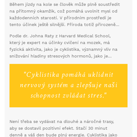
Během jízdy na kole se člověk může plně soustředit
pokles stresu má nejen pozitivní dopad na vaši
na přítomný okamžik, což pomáhá uvolnit mysl od
duševní pohodu, ale také na fyzické zdraví, zejména
každodenních starostí. V přírodním prostředí je
na kardiovaskulární systém.
tento účinek ještě silnější. Příroda totiž přirozeně
uklidňuje mysl a vytváří prostor pro takzvaný
Podle dr. Johna Raty z Harvard Medical School,
"mentální reset". Pravidelná jízda na kole v přírodě
který je expert na účinky cvičení na mozek, má
může být skvělým způsobem, jak dosáhnout
fyzická aktivita, jako je cyklistika, významný vliv na
rovnováhy mezi pracovním a osobním životem.
snižování hladiny stresových hormonů, jako je
kortizol. V rozhovoru pro magazín Bicycling uvedl:
"Cyklistika pomáhá uklidnit
nervový systém a zlepšuje naši
schopnost zvládat stres."
Není třeba se vydávat na dlouhé a náročné trasy,
aby se dostavil pozitivní efekt. Stačí 30 minut
denně a váš den bude plný energie. Cyklistika jako