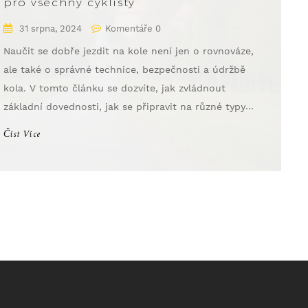
pro všechny cyklisty
31 srpna, 2024
Komentáře 0
Naučit se dobře jezdit na kole není jen o rovnováze,
ale také o správné technice, bezpečnosti a údržbě
kola. V tomto článku se dozvíte, jak zvládnout
základní dovednosti, jak se připravit na různé typy
terénu a jak pečovat o své kolo, aby vám vydrželo co
Číst Více
nejdéle. Pojďme se podívat na to, co každý cyklista
potřebuje vědět.