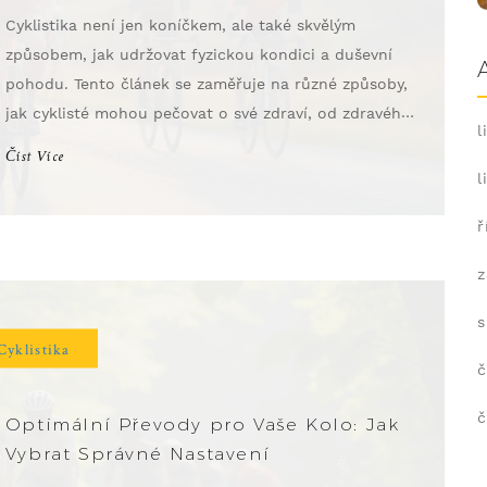
Cyklistika není jen koníčkem, ale také skvělým
způsobem, jak udržovat fyzickou kondici a duševní
pohodu. Tento článek se zaměřuje na různé způsoby,
jak cyklisté mohou pečovat o své zdraví, od zdravého
l
stravování po správné vybavení. Důležité je také
Číst Více
dodržování bezpečnostních opatření a správná
l
technika jízdy. Rady a tipy pomohou cyklistům
ř
dosáhnout maximálního požitku a bezpečnosti na
svých cestách.
z
s
Cyklistika
č
č
Optimální Převody pro Vaše Kolo: Jak
Vybrat Správné Nastavení