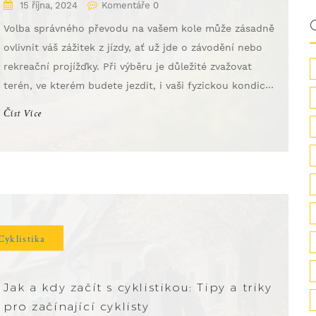
15 října, 2024
Komentáře 0
Volba správného převodu na vašem kole může zásadně
ovlivnit váš zážitek z jízdy, ať už jde o závodění nebo
rekreační projížďky. Při výběru je důležité zvažovat
terén, ve kterém budete jezdit, i vaši fyzickou kondici.
Článek se zaměřuje na různé aspekty výběru převodů
Číst Více
a nabízí praktické tipy. Naučíte se, jak správně
kombinovat ozubená kola, aby vaše jízda byla
plynulejší a efektivnější.
Cyklistika
Jak a kdy začít s cyklistikou: Tipy a triky
pro začínající cyklisty