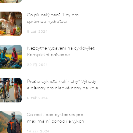
Co pít celý den? Tipy pro
správnou hydrataci
9 zář 2024
Nezbytné vybavení na cyklovýlet:
Kompletní průvodce
29 říj 2024
Proč si cyklisté holí nohy? Výhody
a důvody pro hladké nohy na kole
6 zář 2024
Co nosit pod cyklodres pro
maximální pohodlí a výkon
14 zář 2024