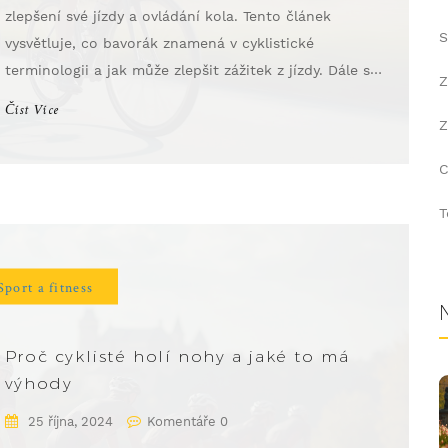
zlepšení své jízdy a ovládání kola. Tento článek
S
vysvětluje, co bavorák znamená v cyklistické
terminologii a jak může zlepšit zážitek z jízdy. Dále se
Z
podíváme na některé tipy, jak tuto techniku správně
Číst Více
praktikovat, a na zajímavé informace o jejím původu.
Z
Přestože název působí tajemně, naučit se bavorák
C
může být snadné a zábavné.
T
Sport a fitness
Proč cyklisté holí nohy a jaké to má
výhody
25 října, 2024
Komentáře 0