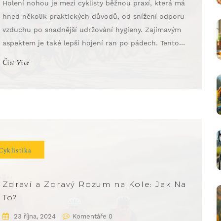
Holení nohou je mezi cyklisty běžnou praxí, která má
hned několik praktických důvodů, od snížení odporu
vzduchu po snadnější udržování hygieny. Zajímavým
aspektem je také lepší hojení ran po pádech. Tento
článek podrobně probírá výhody holení nohou pro
Číst Více
cyklisty a nabízí užitečné tipy, jak a kdy si nohy holit.
Cyklistika
Zdraví a Zdravý Rozum na Kole: Jak Na
To?
23 října, 2024
Komentáře 0