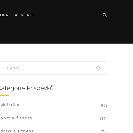
DPR
KONTAKT
Kategorie Příspěvků
yklistika
(56)
port a fitness
(11)
draví a fitness
(7)