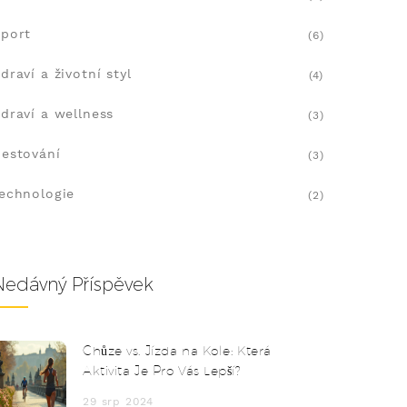
port
(6)
draví a životní styl
(4)
draví a wellness
(3)
estování
(3)
echnologie
(2)
Nedávný Příspěvek
Chůze vs. Jízda na Kole: Která
Aktivita Je Pro Vás Lepší?
29 srp 2024