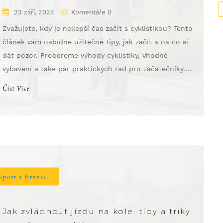
23 září, 2024
Komentáře 0
Zvažujete, kdy je nejlepší čas začít s cyklistikou? Tento
článek vám nabídne užitečné tipy, jak začít a na co si
dát pozor. Probereme výhody cyklistiky, vhodné
vybavení a také pár praktických rad pro začátečníky.
Přečtěte si těchto několik kroků, abyste si cyklistiku
Číst Více
užili naplno a bezpečně.
Sport a fitness
Jak zvládnout jízdu na kole: tipy a triky