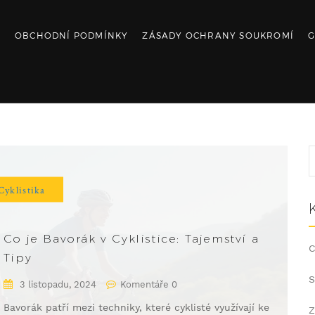
S
OBCHODNÍ PODMÍNKY
ZÁSADY OCHRANY SOUKROMÍ
G
Cyklistika
Co je Bavorák v Cyklistice: Tajemství a
C
Tipy
S
3 listopadu, 2024
Komentáře 0
Bavorák patří mezi techniky, které cyklisté využívají ke
Z