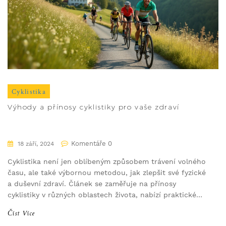
Cyklistika
Výhody a přínosy cyklistiky pro vaše zdraví
Komentáře 0
18 září, 2024
Cyklistika není jen oblíbeným způsobem trávení volného
času, ale také výbornou metodou, jak zlepšit své fyzické
a duševní zdraví. Článek se zaměřuje na přínosy
cyklistiky v různých oblastech života, nabízí praktické
tipy pro začátečníky a zdůrazňuje, proč stojí za to
Číst Více
zařadit tento sport do své denní rutiny.