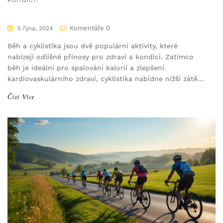
Komentáře 0
5 října, 2024
Běh a cyklistika jsou dvě populární aktivity, které
nabízejí odlišné přínosy pro zdraví a kondici. Zatímco
běh je ideální pro spalování kalorií a zlepšení
kardiovaskulárního zdraví, cyklistika nabídne nižší zátěž
na klouby a možnost delších výletů. Výběr mezi během
Číst Více
a cyklistikou závisí na osobních preferencích, fyzickém
zdravotním stavu a životním stylu. Pojďme se podívat
na benefity a výzvy obou sportů, abychom vám pomohli
učinit informované rozhodnutí.