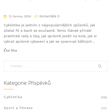
Komentáře 0
12 června, 2024
Cyklistika je jedním z nejpopulárnějších způsobů, jak
zůstat fit a bavit se současně. Tento článek přináší
praktické rady a tipy, jak správně jezdit na kole, jak si
vybrat správné vybavení a jak se vyvarovat běžných
chyb. Naučíte se také něco o údržbě kola a jak začít s
Číst Více
cyklistikou, pokud jste úplní začátečníci.
Kategorie Příspěvků
Cyklistika
(56)
Sport a fitness
(11)