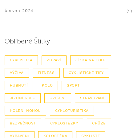
června 2024
(5)
Oblíbené Štítky
CYKLISTIKA
ZDRAVÍ
JÍZDA NA KOLE
VÝŽIVA
FITNESS
CYKLISTICKÉ TIPY
HUBNUTÍ
KOLO
SPORT
JÍZDNÍ KOLO
CVIČENÍ
STRAVOVÁNÍ
HOLENÍ NOHOU
CYKLOTURISTIKA
BEZPEČNOST
CYKLOSTEZKY
CHŮZE
VYBAVENÍ
KOLOBĚŽKA
CYKLISTÉ