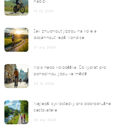
nabízí
13 říj 2024
Jak zhubnout jízdou na kole a
dosáhnout lepší kondice
21 srp 2024
Kolo nebo koloběžka: Co vybrat pro
pohodlnou jízdu ve městě
24 říj 2024
Nejlepší cyklostezky pro dobrodružné
cestovatele
26 srp 2024