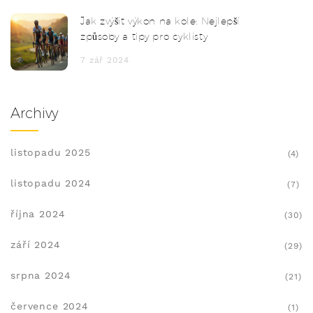
Jak zvýšit výkon na kole: Nejlepší
způsoby a tipy pro cyklisty
7 zář 2024
Archivy
listopadu 2025
(4)
listopadu 2024
(7)
října 2024
(30)
září 2024
(29)
srpna 2024
(21)
července 2024
(1)