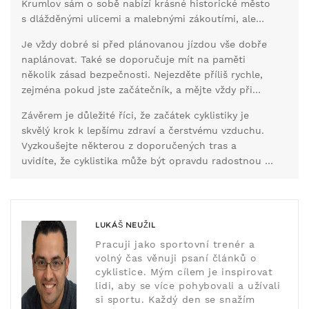
Krumlov sám o sobě nabízí krásné historické město
s dlážděnými ulicemi a malebnými zákoutími, ale
okolí poskytuje mnoho možností pro pohodlné i
Je vždy dobré si před plánovanou jízdou vše dobře
náročnější výlety na kole. Jízda zde bude napínavá a
naplánovat. Také se doporučuje mít na paměti
zároveň obohacující vzhledem k přírodním
několik zásad bezpečnosti. Nejezděte příliš rychle,
scenériím, které tato oblast nabízí.
zejména pokud jste začátečník, a mějte vždy při
ruce mapu nebo GPS zařízení. Dodržujte dopravní
Závěrem je důležité říci, že začátek cyklistiky je
předpisy a buďte ohleduplní k ostatním účastníkům
skvělý krok k lepšímu zdraví a čerstvému vzduchu.
silničního provozu.
Vyzkoušejte některou z doporučených tras a
uvidíte, že cyklistika může být opravdu radostnou a
ozdravnou aktivitou. Ať už se rozhodnete pro
jakoukoli trasu, vždy si užívejte jízdu a objevujte
krásy, které vám přináší.
LUKÁŠ NEUŽIL
Pracuji jako sportovní trenér a
volný čas věnuji psaní článků o
cyklistice. Mým cílem je inspirovat
lidi, aby se více pohybovali a užívali
si sportu. Každý den se snažím