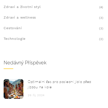
Zdraví a životní styl
(4)
Zdraví a wellness
(3)
Cestování
(3)
Technologie
(2)
Nedávný Příspěvek
Optimální čas pro poslední jídlo před
jízdou na kole
26 říj 2024