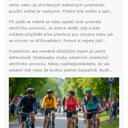
večer nebo za zhoršených světelných podmínek,
použití světel je nezbytné. Přední bílé světlo a zadní
červené světlo jsou základní výbavou, které byste
Při jízdě ve městě se také vyplatí znát pravidla
nikdy neměli podceňovat.
silničního provozu. Je dobré vědět, kdy a kde
můžete přejíždět přes přechod pro chodce nebo jak
se chovat na křižovatkách. Pokud si nejste jistí
pravidly, vždy se držte levé strany a dávejte
Posledním, ale neméně důležitým tipem je jezdit
přednost ostatním vozidlům.
defenzivně. Očekávejte chyby ostatních účastníků
silničního provozu. Nikdy nepředpokládejte, že vás
ostatní vidí nebo že budou jednat bezpečně. Buďte
připraveni na nečekané situace a raději zpomalte,
než abyste riskovali nehodu.