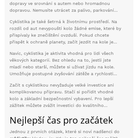
dopravy ve srovnání s autem nebo hromadnou
dopravou. Nemusíte utrácet za palivo, parkování
nebo jízdenky. Pravidelnou údržbou kola si navíc
Cyklistika je také šetrná k životnímu prostředí. Na
zajistíte, že vám vydrží dlouhá léta.
rozdíl od aut nevypouští kolo žádné emise, které by
přispívaly ke znečištění ovzduší. Pokud chcete
přispět k ochraně planety, začít jezdit na kole je
skvělý způsob, jak snížit svou ekologickou stopu.
Navíc, cyklistika je aktivita vhodná pro lidi všech
Jízda na kole je jedním z nejsnadnějších způsobů,
věkových kategorií. Bez ohledu na to, jestli jste
jak snížit každodenní produkci CO2.
mladí nebo starší, můžete si užívat jízdu na kole.
Umožňuje postupné zvyšování zátěže a rychlosti
podle vlastních schopností, takže je ideální volbou
Začít s cyklistikou nevyžaduje velké investice ani
pro začátečníky i pokročilé cyklisty.
komplikovanou přípravu. Stačí si pořídit vhodné
kolo a základní bezpečnostní vybavení. Pro lepší
zážitek můžete zvážit investici do kvalitního
oblečení a doplňků.
Nejlepší čas pro začátek
Jednou z prvních otázek, které si noví nadšenci do