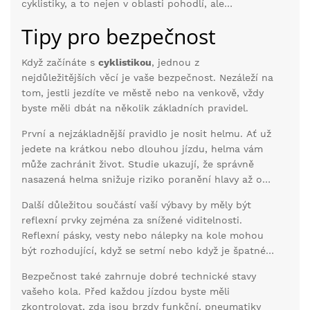
cyklistiky, a to nejen v oblasti pohodlí, ale
především bezpečnosti. S dobře vybraným a
Tipy pro bezpečnost
kvalitním vybavením budete připraveni na jakoukoli
výzvu, kterou vám cesta přichystá.
Když začínáte s
cyklistikou
, jednou z
nejdůležitějších věcí je vaše bezpečnost. Nezáleží na
tom, jestli jezdíte ve městě nebo na venkově, vždy
byste měli dbát na několik základních pravidel.
První a nejzákladnější pravidlo je nosit helmu. Ať už
jedete na krátkou nebo dlouhou jízdu, helma vám
může zachránit život. Studie ukazují, že správně
nasazená helma snižuje riziko poranění hlavy až o
85 %. Nikdy není zbytečné chránit se, i když jedete
Další důležitou součástí vaší výbavy by měly být
jen pár minut.
reflexní prvky zejména za snížené viditelnosti.
Reflexní pásky, vesty nebo nálepky na kole mohou
být rozhodující, když se setmí nebo když je špatné
počasí. Řidiči vás tak mnohem lépe uvidí a vy
Bezpečnost také zahrnuje dobré technické stavy
budete v bezpečí.
vašeho kola. Před každou jízdou byste měli
zkontrolovat, zda jsou brzdy funkční, pneumatiky