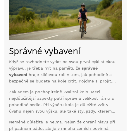
Správné vybavení
Když se rozhodnete vydat na svou první cyklistickou
výpravu, je třeba mít na paměti, že
správné
vybavení
hraje klíčovou roli v tom, jak pohodlně a
bezpečně se budete na kole cítit. Pojďme si projít,
co byste měli zvážit před tím, než se poprvé vydáte
Základem je pochopitelně kvalitní kolo. Mezi
na cestu.
nejdůležitější aspekty patří správná velikost rámu a
pohodlné sedlo. Při výběru kola je důležité vzít v
úvahu nejen svou výšku, ale také styl jízdy, kterému
se chcete věnovat. Horské kolo je ideální pro jízdu v
Neméně důležitá je helma. Nejen že chrání hlavu při
terénu, zatímco silniční kolo nabídne větší rychlost
případném pádu, ale je v mnoha zemích povinná
na asfaltových cestách. Krosové kolo pak