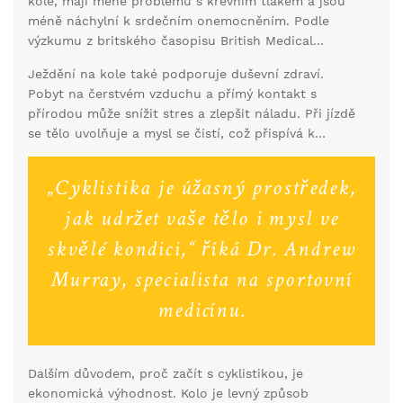
kole, mají méně problémů s krevním tlakem a jsou
méně náchylní k srdečním onemocněním. Podle
výzkumu z britského časopisu British Medical
Journal může pravidelná cyklistika snížit riziko
Ježdění na kole také podporuje duševní zdraví.
srdečních onemocnění až o 45 %.
Pobyt na čerstvém vzduchu a přímý kontakt s
přírodou může snížit stres a zlepšit náladu. Při jízdě
se tělo uvolňuje a mysl se čistí, což přispívá k
celkovému pocitu pohody. Navíc je cyklistika
skvělým způsobem, jak trávit čas se svými blízkými a
„Cyklistika je úžasný prostředek,
přáteli, což také přispívá k duševní pohodě.
jak udržet vaše tělo i mysl ve
skvělé kondici,“ říká Dr. Andrew
Murray, specialista na sportovní
medicínu.
Dalším důvodem, proč začít s cyklistikou, je
ekonomická výhodnost. Kolo je levný způsob