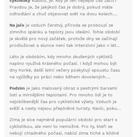
cyklistiky
kladou, je: Kdy je ten nejlepší čas začít?
Pravdou je, že jakýkoli čas je dobrý, pokud máte
odhodlání a chuť objevovat svět na dvou kolech.
Každé roční období nabízí své vlastní výhody a
Na jaře
je vzduch čerstvý, příroda se probouzí ze
kouzla, proto si vyberte podle svého životního stylu
zimního spánku a teploty jsou ideální. Tohle období
a preferencí.
je skvělé pro nový začátek, protože dny se začínají
prodlužovat a slunce není tak intenzivní jako v létě.
Lidé často říkají, že jarní jízdy jsou jako balzám na
Léto je obdobím, kdy mnoho zkušených cyklistů
duši. Můžete pozorovat, jak se krajina mění a kvete
naplno využívá krásného počasí. I když mohou být
kolem vás.
dny horké, delší letní večery poskytují spoustu času
na vyjížďky po práci nebo během dovolených.
Důležité je pamatovat si, že je potřeba se chránit
Podzim
je jako malovaný obraz s pestrými barvami
před sluncem a udržovat dostatečnou hydrataci.
listí a mírnějšími teplotami. Pro mnoho lidí je to
Nezapomeňte na opalovací krém a čepici, která vás
nejoblíbenější čas pro cyklistické výlety. Vzduch je
ochrání před přehřátím.
svěží a cesty nejsou přeplněné turisty. Navíc, pokud
se vyhnete deštivým dnům, můžete zažít opravdu
Zima je sice nejméně populární období pro start s
kouzelné vyjížďky. Deštivé dny naopak mohou být
cyklistikou, ale není to nemožné. Pro ty, kteří se
dobrou příležitostí na trénink doma na rotopedu
nebojí chladného počasí, nabízí zima tiché a klidné
nebo v tělocvičně.