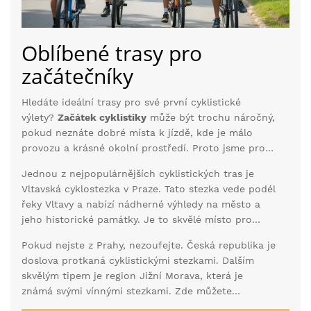
Oblíbené trasy pro
začátečníky
Hledáte ideální trasy pro své první cyklistické
výlety?
Začátek cyklistiky
může být trochu náročný,
pokud neznáte dobré místa k jízdě, kde je málo
provozu a krásné okolní prostředí. Proto jsme pro
vás připravili několik tipů na
oblíbené trasy pro
Jednou z nejpopulárnějších cyklistických tras je
začínající cyklisty
. Tyto trasy jsou vhodné pro
Vltavská cyklostezka v Praze. Tato stezka vede podél
všechny, kdo chtějí začít s cyklistikou a přitom si
řeky Vltavy a nabízí nádherné výhledy na město a
užít klidnou a bezpečnou jízdu.
jeho historické památky. Je to skvělé místo pro
začátečníky, protože terén je zde většinou rovinatý
Pokud nejste z Prahy, nezoufejte. Česká republika je
a stezka je dobře udržovaná. Navíc po cestě najdete
doslova protkaná cyklistickými stezkami. Dalším
spoustu míst k odpočinku, občerstvení a dokonce i
skvělým tipem je region Jižní Morava, která je
příležitosti k rekreačním aktivitám jako je veslování
známá svými vínnými stezkami. Zde můžete
nebo piknik.
kombinovat jízdu na kole s návštěvou vinic a