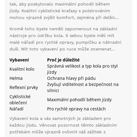
tak, aby poskytovalo maximální pohodlí během
význam být viděni.
jízdy. Kvalitní cyklistické kraťasy s polstrováním
mohou výrazně zvýšit komfort, zejména při delších
vyjížďkách. Cyklistické dresy jsou vyrobeny z
Kromě toho byste neměli zapomenout na základní
materiálů, které odvádějí pot a udržují tělo v suchu.
nástroje pro údržbu kola. S sebou byste měli mít
Investice do kvalitního oblečení se vám brzy vrátí v
malé nářadí pro rychlé opravy, pumpičku a náhradní
podobě pohodlnější a příjemnější jízdy.
duši. Mít toto vybavení po ruce může znamenat
rozdíl mezi příjemnou vyjížďkou a neplánovaným
Vybavení
Proč je důležité
čekáním na odvoz.
Správná velikost a typ kola pro styl
Kvalitní kolo
jízdy
Helma
Ochrana hlavy při pádu
Zvyšují viditelnost a bezpečnost na
Reflexní prvky
silnici
Cyklistické
Maximální pohodlí během jízdy
oblečení
Nářadí
Pro rychlé opravy na cestách
Vybavení kola a vás samotných je základem pro
každou jízdu. Věnovat pozornost těmto základním
potřebám může výrazně ovlivnit váš zážitek z