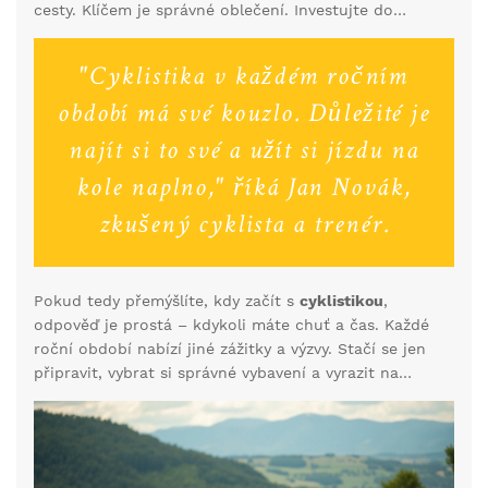
cesty. Klíčem je správné oblečení. Investujte do
kvalitní termosky, vrstveného oblečení a
ochranných prvků. V zimě je také důležité nasadit
"Cyklistika v každém ročním
na kolo pneumatiky s dobrým vzorkem, které
zajišťují lepší přilnavost na zmrzlých površích.
období má své kouzlo. Důležité je
najít si to své a užít si jízdu na
kole naplno," říká Jan Novák,
zkušený cyklista a trenér.
Pokud tedy přemýšlíte, kdy začít s
cyklistikou
,
odpověď je prostá – kdykoli máte chuť a čas. Každé
roční období nabízí jiné zážitky a výzvy. Stačí se jen
připravit, vybrat si správné vybavení a vyrazit na
cesty.