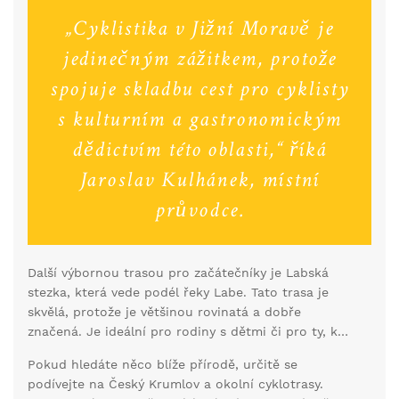
ochutnávkou místních vín. Jedna z nejznámějších
„Cyklistika v Jižní Moravě je
stezek je Moravská vinná stezka, která vám umožní
objevit krásné krajiny a malebné vesničky.
jedinečným zážitkem, protože
spojuje skladbu cest pro cyklisty
s kulturním a gastronomickým
dědictvím této oblasti,“ říká
Jaroslav Kulhánek, místní
průvodce.
Další výbornou trasou pro začátečníky je Labská
stezka, která vede podél řeky Labe. Tato trasa je
skvělá, protože je většinou rovinatá a dobře
značená. Je ideální pro rodiny s dětmi či pro ty, kdo
dávají přednost klidné, nenáročné jízdě. Stezka vás
Pokud hledáte něco blíže přírodě, určitě se
zavede k mnoha památkám a přírodním krásám, což
podívejte na Český Krumlov a okolní cyklotrasy.
z ní činí velmi atraktivní cíl.