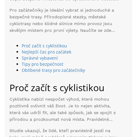
a doplňků. A nezapomeňte na bezpečnostní
Pro začátečníky je ideální vybrat si jednoduché a
pravidla, která vám pomohou vyhnout se
bezpečné trasy. Přírodopisné stezky, městské
nebezpečným situacím na cestě.
cyklotrasy nebo klidné silnice mimo provoz jsou
skvělým místem pro první výlety. Naučíte se zde
ovládat kolo, zlepšit svou kondici a postupně se
připravit na delší a náročnější trasy.
Proč začít s cyklistikou
Nejlepší čas pro začátek
Správné vybavení
Tipy pro bezpečnost
Oblíbené trasy pro začátečníky
Proč začít s cyklistikou
Cyklistika nabízí nespočet výhod, které mohou
pozitivně ovlivnit váš život. Je to nejen aktivita,
která vás udrží fit, ale také způsob, jak se spojit s
přírodou a prozkoumat nová místa. Pravidelné
ježdění na kole zlepšuje kardiovaskulární zdraví,
Studie ukazují, že lidé, kteří pravidelně jezdí na
posiluje svaly a podporuje celkové fyzické zdraví.