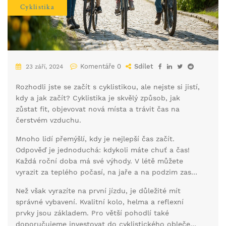
Cyklistika
Komentáře 0
Sdílet
23 září, 2024
Rozhodli jste se začít s cyklistikou, ale nejste si jistí,
kdy a jak začít? Cyklistika je skvělý způsob, jak
zůstat fit, objevovat nová místa a trávit čas na
čerstvém vzduchu.
Mnoho lidí přemýšlí, kdy je nejlepší čas začít.
Odpověď je jednoduchá: kdykoli máte chuť a čas!
Každá roční doba má své výhody. V létě můžete
vyrazit za teplého počasí, na jaře a na podzim zase
za příjemných teplot. Zima pak nabízí klidnější cesty
Než však vyrazíte na první jízdu, je důležité mít
pro ty z vás, kteří se nebojí chladnějších podmínek.
správné vybavení. Kvalitní kolo, helma a reflexní
prvky jsou základem. Pro větší pohodlí také
doporučujeme investovat do cyklistického oblečení