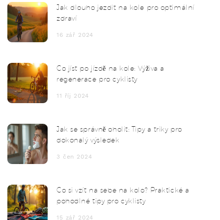
Jak dlouho jezdit na kole pro optimální
zdraví
16 zář 2024
Co jíst po jízdě na kole: Výživa a
regenerace pro cyklisty
11 říj 2024
Jak se správně oholit: Tipy a triky pro
dokonalý výsledek
3 čen 2024
Co si vzít na sebe na kolo? Praktické a
pohodlné tipy pro cyklisty
15 zář 2024