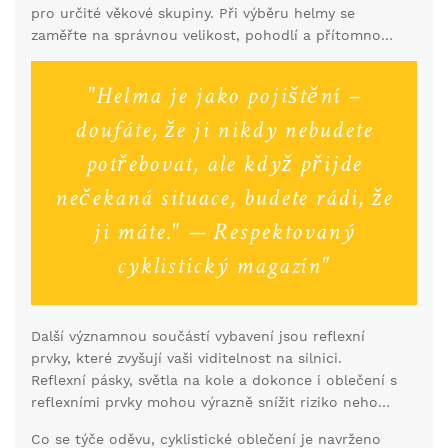
pro určité věkové skupiny. Při výběru helmy se
představuje kompromis mezi těmito variantami.
zaměřte na správnou velikost, pohodlí a přítomnost
ventilačních otvorů, které zajistí příjemné
ochlazování hlavy během jízdy.
"Helma je jako pojištění –
doufáte, že ji nikdy nebudete
potřebovat, ale když přijde
nečekaná situace, budete rádi, že
ji máte." — Respektovaný
cyklistický magazín"
Další významnou součástí vybavení jsou reflexní
prvky, které zvyšují vaši viditelnost na silnici.
Reflexní pásky, světla na kole a dokonce i oblečení s
reflexními prvky mohou výrazně snížit riziko nehody,
zejména při jízdě za tmy nebo šera. Bezpečnost by
Co se týče oděvu, cyklistické oblečení je navrženo
měla vždy být na prvním místě, takže nepodceňujte