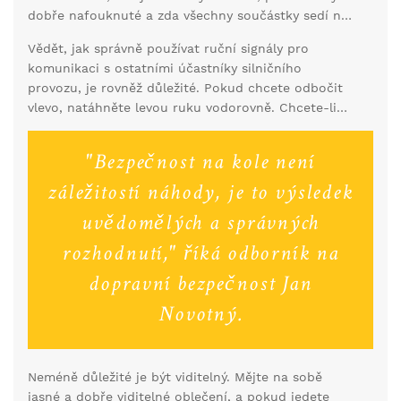
dobře nafouknuté a zda všechny součástky sedí na
svém místě. Není nic horšího než zjistit, že vám
Vědět, jak správně používat ruční signály pro
nefungují brzdy teprve v okamžiku, kdy je nutně
komunikaci s ostatními účastníky silničního
potřebujete.
provozu, je rovněž důležité. Pokud chcete odbočit
vlevo, natáhněte levou ruku vodorovně. Chcete-li
zpomalit nebo zastavit, ukazujte pravou rukou
směrem dolů. Tato gesta jsou mezinárodně
"Bezpečnost na kole není
srozumitelná a mohou výrazně zlepšit vaši
bezpečnost.
záležitostí náhody, je to výsledek
uvědomělých a správných
rozhodnutí," říká odborník na
dopravní bezpečnost Jan
Novotný.
Neméně důležité je být viditelný. Mějte na sobě
jasné a dobře viditelné oblečení, a pokud jedete