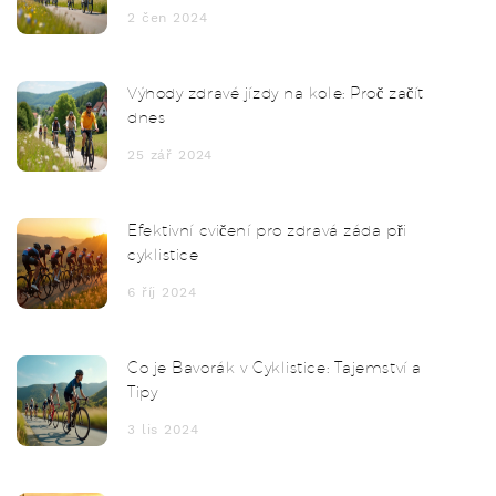
2 čen 2024
Výhody zdravé jízdy na kole: Proč začít
dnes
25 zář 2024
Efektivní cvičení pro zdravá záda při
cyklistice
6 říj 2024
Co je Bavorák v Cyklistice: Tajemství a
Tipy
3 lis 2024