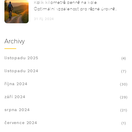
Kolik kilometrů denně na kole:
Optimální vzdálenost pro různé úrovně
cyklistů
31 říj 2024
Archivy
listopadu 2025
(4)
listopadu 2024
(7)
října 2024
(30)
září 2024
(29)
srpna 2024
(21)
července 2024
(1)