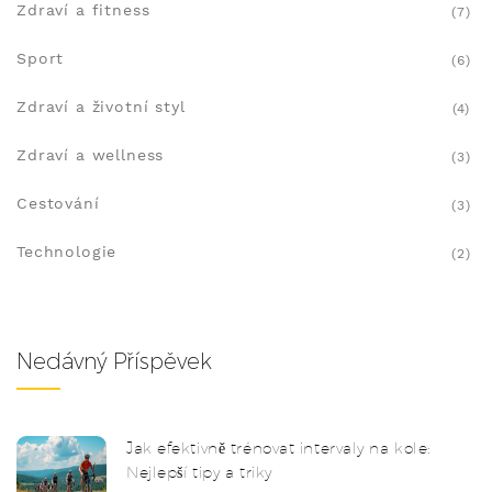
Zdraví a fitness
(7)
Sport
(6)
Zdraví a životní styl
(4)
Zdraví a wellness
(3)
Cestování
(3)
Technologie
(2)
Nedávný Příspěvek
Jak efektivně trénovat intervaly na kole:
Nejlepší tipy a triky