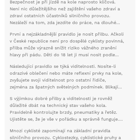
Bezpečnost je při jízdě na kole naprosto klíčová.
Není nic důležitějšího než zajištění vašeho zdraví a
zdraví ostatních účastníků silničního provozu.
Nezáleží na tom, zda jezdíte do práce, na dlouhé
cyklotúry nebo jen pro zábavu. Bezpečnostní
První a nejzákladnější pravidlo je nosit přilbu. Ačkoli
pravidla by měla být vždy na prvním místě.
v České republice není pro dospělé cyklisty povinná,
přilba může výrazně snížit riziko vážného zranění
hlavy při pádu. Děti do 18 let ji musí nosit podle
zákona. Dobře padnoucí přilba by měla sedět pevně
Následující pravidlo se týká viditelnosti. Nosíte-li
na hlavě a neměla by vás nikde tlačit. Je důležité
odrazivé oblečení nebo máte reflexní prvky na kole,
investovat do kvalitní přilby, která splňuje všechny
zvyšujete svoji viditelnost pro ostatní řidiče,
bezpečnostní normy.
zejména za špatných světelných podmínek. Blikající
přední a zadní světlo na kole je pak samozřejmostí,
S výjimkou dobré přilby a viditelnosti je rovněž
obzvláště když jezdíte během večerních nebo
důležité dbát na technický stav vašeho kola.
ranních hodin. Viditelnost je to nejdůležitější, co
Pravidelně kontrolujte brzdy, pneumatiky a řetěz.
můžete udělat pro svou bezpečnost.
Ujistěte se, že je vše v pořádku a správně funguje.
Při špatné kontrole se zvyšuje riziko nehody.
Mnozí cyklisté zapomínají na základní pravidla
Pravidelná údržba kola není jen otázkou
silničního provozu. Cyklostezky, cyklistické pruhy a
bezpečnosti, ale také pohodlí při jízdě.