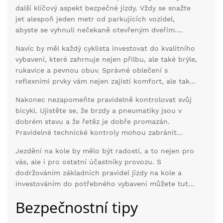
když to zákon nevyžaduje, významně zvyšuje vaši
další klíčový aspekt bezpečné jízdy. Vždy se snažte
bezpečnost.
jet alespoň jeden metr od parkujících vozidel,
abyste se vyhnuli nečekaně otevřeným dveřím.
Tento jednoduchý zvyk může zabránit vážným
Navíc by měl každý cyklista investovat do kvalitního
úrazům.
vybavení, které zahrnuje nejen přilbu, ale také brýle,
rukavice a pevnou obuv. Správné oblečení s
reflexními prvky vám nejen zajistí komfort, ale také
zviditelní v provozu.
Nakonec nezapomeňte pravidelně kontrolovat svůj
bicykl. Ujistěte se, že brzdy a pneumatiky jsou v
dobrém stavu a že řetěz je dobře promazán.
Pravidelné technické kontroly mohou zabránit
mnoha nehodám a prodloužit životnost vašeho
Jezdění na kole by mělo být radostí, a to nejen pro
kola.
vás, ale i pro ostatní účastníky provozu. S
dodržováním základních pravidel jízdy na kole a
investováním do potřebného vybavení můžete tuto
radost sdílet bezpečně a ohleduplně vůči svému
Bezpečnostní tipy
okolí.