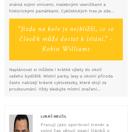
Praděd, nejvyšší vrchol Moravy.
známá svými vinicemi, malebnými vesničkami a
historickými památkami. Cyklistických tras je zde
spousta, ale jednou z nejhezčích je trasa vedoucí z
Mikulova přes Lednicko-valtický areál až do Znojma.
"Jízda na kole je nejbližší, co se
Na trase můžete navštívit nádherné zámky,
ochutnat víno a poznat místní kulturu.
člověk může dostat k létání." -
Robin Williams
Naplánovat si můžete i krátké výlety do okolí
vašeho bydliště. Místní parky, lesy a okolní příroda
často nabízejí krásné cyklostezky, které stojí za
prozkoumání. Vždy sledujte místní značení
cyklostezek a nebojte se objevovat nové stezky. Je
důležité zůstat informován o aktuálních
podmínkách a plánovat trasy s ohledem na
bezpečnost.
LUKÁŠ NEUŽIL
Pracuji jako sportovní trenér a
volný čas věnuji psaní článků o