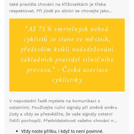
také pravidla chování na křižovatkách je třeba
respektovat. Při jízdě po silnici se chovejte jako
motorista, dodržujte odstupy od vozidel a nikdy
nepodceňujte rizika spojená s bezohledným
"Až 75 % smrtelných nehod
přejížděním mezi auty.
cyklistů se stane ve městech,
především kvůli nedodržování
základních pravidel silničního
provozu." - Česká asociace
cyklistiky
V neposlední řadě myslete na komunikaci s
ostatními. Používejte ruční signály při změně směru
jízdy a vždy se přesvědčte, že vaše signály ostatní
řidiči pochopili. Předvídatelnost vašeho chování na
kole může výrazně snížit riziko kolize.
Vždy noste přilbu, i když to není povinné.