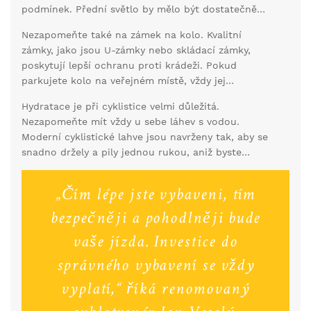
podmínek. Přední světlo by mělo být dostatečně
podle potřeby. A nezapomeňte na rukavice. Nejen,
silné, aby osvětlovalo cestu před vámi, a zadní
že chrání vaše ruce při pádu, ale také pomáhají
Nezapomeňte také na zámek na kolo. Kvalitní
světlo musí být viditelné z dostatečné vzdálenosti.
snižovat vibrace a únavu rukou.
zámky, jako jsou U-zámky nebo skládací zámky,
Reflektivní prvky na oblečení nebo kole také
poskytují lepší ochranu proti krádeži. Pokud
pomáhají zlepšit vaši viditelnost.
parkujete kolo na veřejném místě, vždy jej
zamkněte. Investice do dobrého zámku se určitě
Hydratace je při cyklistice velmi důležitá.
vyplatí.
Nezapomeňte mít vždy u sebe láhev s vodou.
Moderní cyklistické lahve jsou navrženy tak, aby se
snadno držely a pily jednou rukou, aniž byste
museli přerušit jízdu. Na delší trasy můžete zvažovat
i hydrovaky, které poskytují větší kapacitu pro vodu
„Čím lépe jste vybaveni, tím
a umožňují pít, aniž byste museli přestat šlapat.
bezpečněji a pohodlněji bude
vaše jízda. Investice do
správného vybavení se vždy
vyplatí,“ říká renomovaný