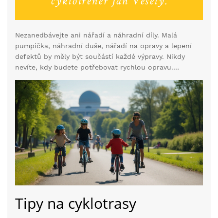
cyklotrenér Jan Veselý.
Nezanedbávejte ani nářadí a náhradní díly. Malá
pumpička, náhradní duše, nářadí na opravy a lepení
defektů by měly být součástí každé výpravy. Nikdy
nevíte, kdy budete potřebovat rychlou opravu.
Nosnost těchto malejch nástrojů je minimální a
mohou vám ušetřit hodně času a starostí.
Tipy na cyklotrasy