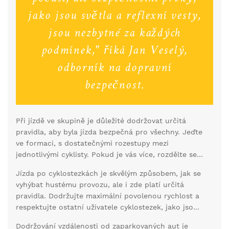
jako jsou světla a reflexní vesty,
jsou nezbytné za každých
podmínek," říká Jan Veselý,
odborník na dopravní
bezpečnost.
Při jízdě ve skupině je důležité dodržovat určitá
pravidla, aby byla jízda bezpečná pro všechny. Jeďte
ve formaci, s dostatečnými rozestupy mezi
jednotlivými cyklisty. Pokud je vás více, rozdělte se
do menších skupin, aby vás ostatní řidiči mohli
Jízda po cyklostezkách je skvělým způsobem, jak se
snadněji předjet. Komunikace mezi cyklisty je také
vyhýbat hustému provozu, ale i zde platí určitá
klíčová – používejte gesta pro signalizaci změny
pravidla. Dodržujte maximální povolenou rychlost a
směru nebo zastavení.
respektujte ostatní uživatele cyklostezek, jako jsou
chodci a bruslaři. Nikdy nezapomeňte na přilbu – i
Dodržování vzdálenosti od zaparkovaných aut je