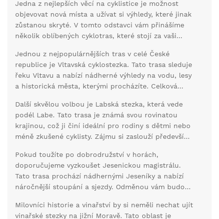
Jedna z nejlepších věcí na cyklistice je možnost
objevovat nová místa a užívat si výhledy, které jinak
zůstanou skryté. V tomto odstavci vám přinášíme
několik oblíbených cyklotras, které stojí za vaši
pozornost.
Jednou z nejpopulárnějších tras v celé České
republice je Vltavská cyklostezka. Tato trasa sleduje
řeku Vltavu a nabízí nádherné výhledy na vodu, lesy
a historická města, kterými procházíte. Celková
délka trasy je přibližně 450 km, takže je vhodná jak
Další skvělou volbou je Labská stezka, která vede
pro kratší výlety, tak pro delší cykloturistické
podél Labe. Tato trasa je známá svou rovinatou
dovolené. Zastávky v Praze, Českém Krumlově a
krajinou, což ji činí ideální pro rodiny s dětmi nebo
Hluboké nad Vltavou jsou jen několika z mnoha
méně zkušené cyklisty. Zájmu si zaslouží především
míst, která byste neměli minout.
úseky v okolí Ústí nad Labem a dál směrem na
Pokud toužíte po dobrodružství v horách,
Německo, kde se napojuje na německé cyklotrasy.
doporučujeme vyzkoušet Jesenickou magistrálu.
Tato trasa prochází nádhernými Jeseníky a nabízí
náročnější stoupání a sjezdy. Odměnou vám budou
dechberoucí výhledy a možnost relaxace v horských
Milovníci historie a vinařství by si neměli nechat ujít
chatách. Určitě navštivte Karlovu Studánku a
vinařské stezky na jižní Moravě. Tato oblast je