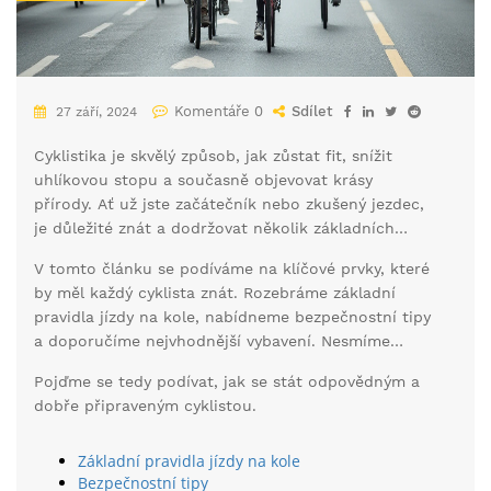
Komentáře 0
Sdílet
27 září, 2024
Cyklistika je skvělý způsob, jak zůstat fit, snížit
uhlíkovou stopu a současně objevovat krásy
přírody. Ať už jste začátečník nebo zkušený jezdec,
je důležité znát a dodržovat několik základních
pravidel pro bezpečnou a pohodlnou jízdu.
V tomto článku se podíváme na klíčové prvky, které
by měl každý cyklista znát. Rozebráme základní
pravidla jízdy na kole, nabídneme bezpečnostní tipy
a doporučíme nejvhodnější vybavení. Nesmíme
zapomenout ani na správnou údržbu kola a tipy na
Pojďme se tedy podívat, jak se stát odpovědným a
nejlepší cyklotrasy.
dobře připraveným cyklistou.
Základní pravidla jízdy na kole
Bezpečnostní tipy