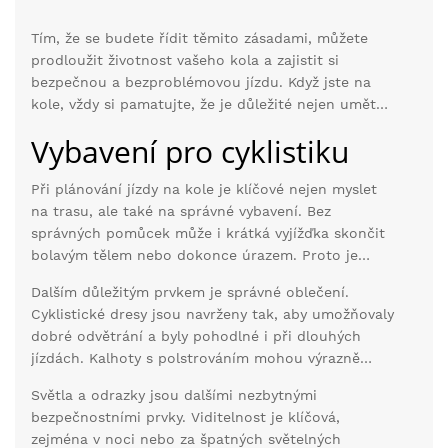
Tím, že se budete řídit těmito zásadami, můžete
prodloužit životnost vašeho kola a zajistit si
bezpečnou a bezproblémovou jízdu. Když jste na
kole, vždy si pamatujte, že je důležité nejen umět
dobře jezdit, ale také se o své kolo dobře starat.
Vybavení pro cyklistiku
Při plánování jízdy na kole je klíčové nejen myslet
na trasu, ale také na správné vybavení. Bez
správných pomůcek může i krátká vyjížďka skončit
bolavým tělem nebo dokonce úrazem. Proto je
důležité mít na paměti několik klíčových věcí.
Dalším důležitým prvkem je správné oblečení.
Začněme helmou, která je naprosto nezbytná pro
Cyklistické dresy jsou navrženy tak, aby umožňovaly
každého
cyklistu
. Helma dokáže zachránit život.
dobré odvětrání a byly pohodlné i při dlouhých
Podle statistik je nositelnost helmy schopna snížit
jízdách. Kalhoty s polstrováním mohou výrazně
riziko závažného poranění hlavy o více než 70 %.
zvýšit pohodlí na delších trasách. Nikdo nechce po
Světla a odrazky jsou dalšími nezbytnými
několika kilometrech pociťovat nepohodlí. Pokud se
bezpečnostními prvky. Viditelnost je klíčová,
chystáte jezdit za chladného počasí, zvažte vrstvy
zejména v noci nebo za špatných světelných
oblečení, které můžete snadno sundat nebo přidat