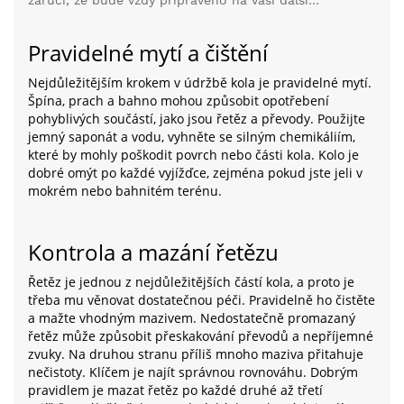
zaručí, že bude vždy připraveno na vaši další
cyklistickou výpravu. Nemusíte být mechanik,
abyste zvládli základní údržbu, stačí jen pár
Pravidelné mytí a čištění
jednoduchých kroků a nástrojů.
Nejdůležitějším krokem v údržbě kola je pravidelné mytí.
Špína, prach a bahno mohou způsobit opotřebení
pohyblivých součástí, jako jsou řetěz a převody. Použijte
jemný saponát a vodu, vyhněte se silným chemikáliím,
které by mohly poškodit povrch nebo části kola. Kolo je
dobré omýt po každé vyjížďce, zejména pokud jste jeli v
mokrém nebo bahnitém terénu.
Kontrola a mazání řetězu
Řetěz je jednou z nejdůležitějších částí kola, a proto je
třeba mu věnovat dostatečnou péči. Pravidelně ho čistěte
a mažte vhodným mazivem. Nedostatečně promazaný
řetěz může způsobit přeskakování převodů a nepříjemné
zvuky. Na druhou stranu příliš mnoho maziva přitahuje
nečistoty. Klíčem je najít správnou rovnováhu. Dobrým
pravidlem je mazat řetěz po každé druhé až třetí