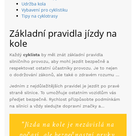
Udržba kola
Vybavení pro cyklistiku
Tipy na cyklotrasy
Základní pravidla jízdy na
kole
Každý
cyklista
by měl znát základní pravidla
silničního provozu, aby mohl jezdit bezpečně a
respektovat ostatní účastníky provozu. Je to nejen
o dodržování zákonů, ale také o zdravém rozumu a
vzájemném respektu. Prvním krokem k bezpečné
Jedním z nejdůležitějších pravidel je jezdit po pravé
jízdě je pochopit a dodržovat dopravní předpisy
straně silnice. To umožňuje ostatním vozidlům vás
platné pro cyklisty.
předjet bezpečně. Rychlost přizpůsobte podmínkám
na silnici a vždy sledujte dopravní značky a
semafory. V noci nebo při špatné viditelnosti
používejte přední a zadní světla a reflexní prvky, aby
"Jízda na kole je nezávislá na
vás ostatní řidiči dobře viděli.
počasí, ale bezpečnostní prvky,