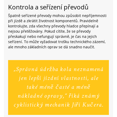
Kontrola a seřízení převodů
Špatně seřízené převody mohou způsobit nepříjemnosti
při jízdě a zkrátit životnost komponentů. Pravidelně
kontrolujte, zda všechny převody hladce přepínají a
nejsou přetěžovány. Pokud cítíte, že se převody
přeskakují nebo nefungují správně, je čas na jejich
seřízení. To může vyžadovat trošku technického zázemí,
ale mnoho základních oprav se dá snadno naučit.
„Správná údržba kola neznamená
jen lepší jízdní vlastnosti, ale
také méně časté a méně
nákladné opravy,“ říká známý
cyklistický mechanik Jiří Kučera.