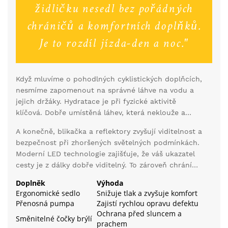
židličku nesedl bez pořádných
chráničů a komfortních doplňků.
Je to rozdíl jízda-den a noc."
Když mluvíme o pohodlných cyklistických doplňcích,
nesmíme zapomenout na správné láhve na vodu a
jejich držáky. Hydratace je při fyzické aktivitě
klíčová. Dobře umístěná láhev, která neklouže a
snadno se z ní pije, může zachránit váš výlet.
A konečně, blikačka a reflektory zvyšují viditelnost a
Někteří výrobci nabízejí izolované modely, které
bezpečnost při zhoršených světelných podmínkách.
udrží váš nápoj chladný, což je velký bonus v
Moderní LED technologie zajišťuje, že váš ukazatel
horkém počasí.
cesty je z dálky dobře viditelný. To zároveň chrání
před nebezpečnými úseky na cestě. Díky tomu vaše
Doplněk
Výhoda
jízda bude nejen pohodlná, ale i bezpečná, což je
Ergonomické sedlo
Snižuje tlak a zvyšuje komfort
neméně důležité, když si plně užíváte krásy přírody
Přenosná pumpa
Zajistí rychlou opravu defektu
na vašem kole.
Ochrana před sluncem a
Směnitelné čočky brýlí
prachem