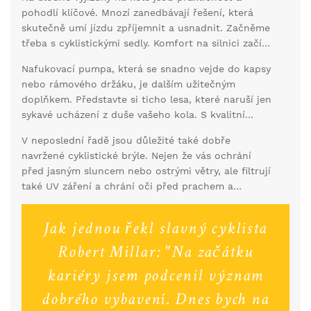
pohodlí klíčové. Mnozí zanedbávají řešení, která
skutečně umí jízdu zpříjemnit a usnadnit. Začněme
třeba s cyklistickými sedly. Komfort na silnici začíná
u správného sedla, které odpovídá vašemu stylu
Nafukovací pumpa, která se snadno vejde do kapsy
jízdy a anatomickým potřebám. Ergonomický design
nebo rámového držáku, je dalším užitečným
a kvalitní materiály zmírní tlak v citlivých oblastech
doplňkem. Představte si ticho lesa, které naruší jen
a umožní delší a pohodlnější jízdu bez zbytečné
sykavé ucházení z duše vašeho kola. S kvalitní
únavy nebo bolesti.
pumpou a pár náhradními dušemi budete vždy
V neposlední řadě jsou důležité také dobře
připraveni. Hodiny strávené tlačením prázdného
navržené cyklistické brýle. Nejen že vás ochrání
kola jsou zbytečné, když máte správné vybavení.
před jasným sluncem nebo ostrými větry, ale filtrují
také UV záření a chrání oči před prachem a
hmyzem. Vhodné brýle by měly mít čočky, které
zvyšují kontrast a jas, a skla by měly být
Jak jednou řekl slavný cyklista
vyměnitelná podle aktuálních podmínek.
Robert Millar: "Na začátku
kariéry jsem podcenil význam
dobrého vybavení. Dnes bych na