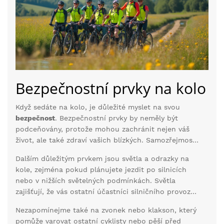
mohou pomoct z nepříjemné situace, když se
ocitnete s defektem někde daleko od civilizace.
Bezpečnostní prvky na kolo
Když sedáte na kolo, je důležité myslet na svou
bezpečnost
. Bezpečnostní prvky by neměly být
podceňovány, protože mohou zachránit nejen váš
život, ale také zdraví vašich blízkých. Samozřejmostí
je helma, která by měla být základním kamenem
Dalším důležitým prvkem jsou světla a odrazky na
vašeho vybavení. Měla by být správné velikosti,
kole, zejména pokud plánujete jezdit po silnicích
dobře sedět a mít certifikaci podle mezinárodních
nebo v nižších světelných podmínkách. Světla
standardů. Kromě toho ochrání vaši hlavu při
zajišťují, že vás ostatní účastníci silničního provozu
neočekávaném pádu nebo srážce.
vidí, a odrazky zase, že jste vidět i ze strany. Někdy
Nezapomínejme také na zvonek nebo klakson, který
stačí jednoduché diodové světlo, které je viditelné
pomůže varovat ostatní cyklisty nebo pěší před