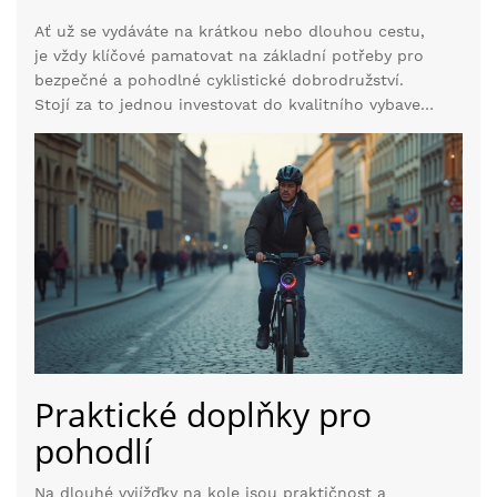
vás před špínou, ale také vaše oblečení. Pokud rádi
Ať už se vydáváte na krátkou nebo dlouhou cestu,
vyrážíte na delší výlety, nezapomeňte na základní
je vždy klíčové pamatovat na základní potřeby pro
lékárnu. Je dobré mít ji neustále po ruce, například
bezpečné a pohodlné cyklistické dobrodružství.
v brašně pod sedlem.
Stojí za to jednou investovat do kvalitního vybavení,
které může znamenat rozdíl mezi nehodou a
skvělým zážitkem na kole. Ujistěte se, že máte
potřebné vybavení pečlivě zkontrolované a
připravené, než vyrazíte na cestu užít si svobodu,
kterou jízda na kole přináší.
Praktické doplňky pro
pohodlí
Na dlouhé vyjížďky na kole jsou praktičnost a