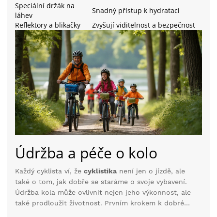
Speciální držák na
Snadný přístup k hydrataci
láhev
Reflektory a blikačky
Zvyšují viditelnost a bezpečnost
Údržba a péče o kolo
Každý cyklista ví, že
cyklistika
není jen o jízdě, ale
také o tom, jak dobře se staráme o svoje vybavení.
Údržba kola může ovlivnit nejen jeho výkonnost, ale
také prodloužit životnost. Prvním krokem k dobré
údržbě je pravidelné čištění. Prach, bláto a štěrk