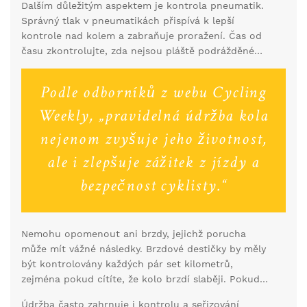
Dalším důležitým aspektem je kontrola pneumatik.
mohou rychle poškodit komponenty, pokud jim
Správný tlak v pneumatikách přispívá k lepší
nevěnujeme pozornost. Doporučuje se po každé
kontrole nad kolem a zabraňuje proražení. Čas od
delší jízdě kolo očistit hadříkem a mýdlovou vodou.
času zkontrolujte, zda nejsou pláště podrážděné
Zvláště si dejte záležet na části mezi rámem a
nebo opotřebované. Pokud pneumatika ztrácí
vidlicí, kde se často usazuje nejvíce nečistot.
vzduch rychleji než obvykle, může to být známka
Podle odborníků z webu Cycling
defektu, který je potřeba opravit. Zaměříme-li se na
další části kola, určitě bychom neměli zapomenout
Weekly, „pravidelná údržba kola
na řetěz. Mazání řetězu je klíčové, a to nejen pro
nejenom zvyšuje jeho životnost,
hladký chod, ale i pro ochranu proti korozi. Stačí
každý měsíc nanést kapku maziva na každý článek
ale i zlepšuje zážitek z jízdy a
řetězu a přebytek otřít.
bezpečnost cyklisty.“
Nemohu opomenout ani brzdy, jejichž porucha
může mít vážné následky. Brzdové destičky by měly
být kontrolovány každých pár set kilometrů,
zejména pokud cítíte, že kolo brzdí slaběji. Pokud
destičky nevypadají dobře, neváhejte je vyměnit.
Údržba často zahrnuje i kontrolu a seřizování