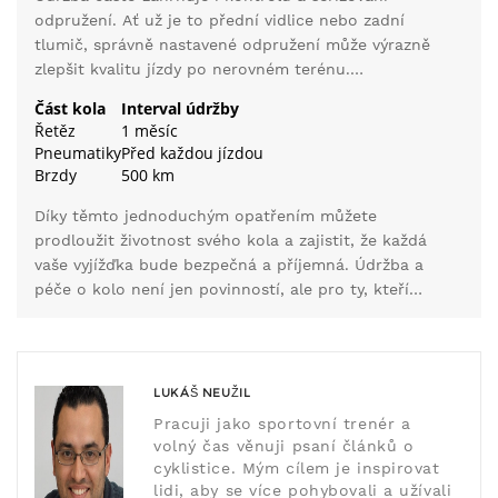
Nové destičky mohou být ten rozdíl mezi riskováním
odpružení. Ať už je to přední vidlice nebo zadní
nehody a bezproblémovým zastavením. Kontrolujte
tlumič, správně nastavené odpružení může výrazně
také brzdové kabely, zda nejsou roztřepené či jinak
zlepšit kvalitu jízdy po nerovném terénu.
poškozené, a pokud ano, je čas je vyměnit.
Nezapomeňte zkontrolovat doporučené nastavení
Část kola
Interval údržby
od výrobce a přizpůsobit si jej podle váhy, stylu
Řetěz
1 měsíc
jízdy a terénu, po kterém jezdíte. Nakonec, pro
Pneumatiky
Před každou jízdou
nadšence do statistik nebo pro ty, kteří udržují kolo
Brzdy
500 km
pravidelně, je dobré sledovat údaje o jeho údržbě.
Díky těmto jednoduchým opatřením můžete
prodloužit životnost svého kola a zajistit, že každá
vaše vyjížďka bude bezpečná a příjemná. Údržba a
péče o kolo není jen povinností, ale pro ty, kteří
milují
cyklistiku
, může být i příjemnou a
uspokojivou rutinou.
LUKÁŠ NEUŽIL
Pracuji jako sportovní trenér a
volný čas věnuji psaní článků o
cyklistice. Mým cílem je inspirovat
lidi, aby se více pohybovali a užívali