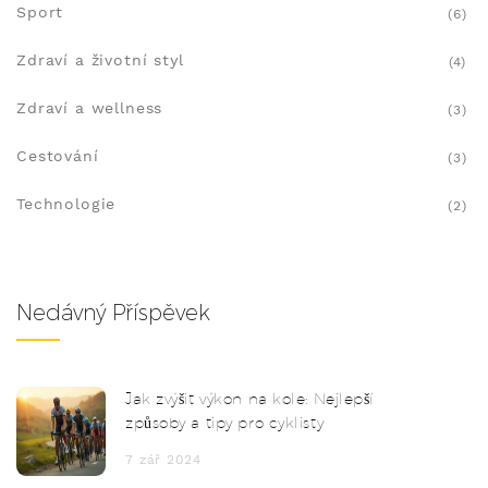
Sport
(6)
Zdraví a životní styl
(4)
Zdraví a wellness
(3)
Cestování
(3)
Technologie
(2)
Nedávný Příspěvek
Jak zvýšit výkon na kole: Nejlepší
způsoby a tipy pro cyklisty
7 zář 2024