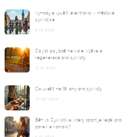
Výhody a využití elektrokol v městské
cyklistice
9 říj 2024
Co jíst po jízdě na kole: Výživa a
regenerace pro cyklisty
11 říj 2024
Co uvařit na tři dny pro cyklisty
19 zář 2024
Běh vs. Cyklistika: Který sport je lepší pro
zdraví a kondici?