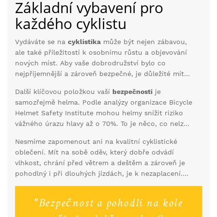
Základní vybavení pro
každého cyklistu
Vydáváte se na
cyklistika
může být nejen zábavou,
ale také příležitostí k osobnímu růstu a objevování
nových míst. Aby vaše dobrodružství bylo co
nejpříjemnější a zároveň bezpečné, je důležité mít
po ruce správné vybavení. Základem je samozřejmě
Další klíčovou položkou vaší
bezpečnosti
je
mnohem víc než jen kolo samotné. Například dobré
samozřejmě helma. Podle analýzy organizace Bicycle
cyklistické boty dělají divy. Zpevněná podrážka vám
Helmet Safety Institute mohou helmy snížit riziko
dá lepší stabilitu na pedálech a specializovaný tvar
vážného úrazu hlavy až o 70%. To je něco, co nelze
pomáhá přenosu síly více efektivně, než běžné
ignorovat. Kromě toho moderní helmy často prošly
tenisky. Díky tomu můžete jezdit rychleji a udržet
Nesmíme zapomenout ani na kvalitní cyklistické
vývojem, který jim dodává aerodynamičnost i
kontrolu nad bicyklem i při prudkých manévrech.
oblečení. Mít na sobě oděv, který dobře odvádí
pohodlí při nošení, což znamená, že si je ani
vlhkost, chrání před větrem a deštěm a zároveň je
nevšimnete, že ji máte na hlavě. Je důležité si
pohodlný i při dlouhých jízdách, je k nezaplacení.
vybrat helmu, která dobře sedí a je certifikována
Cyklistické kalhoty s výstelkou mohou být rozdílem
pro bezpečnostní standardy. Nezapomeňte však na
mezi pohodlnou vyjížďkou a dolními partie
její pravidelné kontroly – každá případná prasklina
"Bezpečnost a pohodlí na kole
odřeninami. Moderní technologie umožňují vznik
může znamenat sníženou funkčnost.
látek s vysokou prodyšností a odolností, což