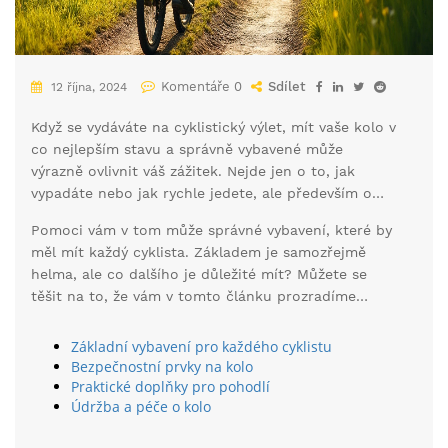
Komentáře 0
Sdílet
12 října, 2024
Když se vydáváte na cyklistický výlet, mít vaše kolo v
co nejlepším stavu a správně vybavené může
výrazně ovlivnit váš zážitek. Nejde jen o to, jak
vypadáte nebo jak rychle jedete, ale především o
vaši bezpečnost a pohodlí.
Pomoci vám v tom může správné vybavení, které by
měl mít každý cyklista. Základem je samozřejmě
helma, ale co dalšího je důležité mít? Můžete se
těšit na to, že vám v tomto článku prozradíme
užitečné tipy a plně vás vybavíme informacemi pro
vaše budoucí jízdy.
Základní vybavení pro každého cyklistu
Bezpečnostní prvky na kolo
Praktické doplňky pro pohodlí
Údržba a péče o kolo