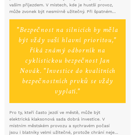
na velkou vzdálenost, ale vždy byste se měli ujistit,
vaším příjezdem. V místech, kde je hustší provoz,
že je v pořádku, má nabité baterie nebo je plně
může zvonek být nesmírně užitečný. Při špatném
nabité, pokud je na dobíjení. Některé modely kol už
počasí, kdy může být viditelnost snížena mlhou
mají světla integrovaná, a to je určitě výhodou.
nebo deštěm, je důležité, abyste byli slyšet a vidět.
"Bezpečnost na silnicích by měla
Proto jsou vhodné i reflexní pruhy nebo vesty. Ty
posilují vaši viditelnost v noci nebo za snížené
být vždy vaší hlavní prioritou,"
viditelnosti.
říká známý odborník na
cyklistickou bezpečnost Jan
Novák. "Investice do kvalitních
bezpečnostních prvků se vždy
vyplatí."
Pro ty, kteří často jezdí ve městě, může být
elektrická klaksonová sada dobrá investice. V
místním městském provozu a sychravém počasí
jsou i blatníky velmi užitečné, protože chrání nejen