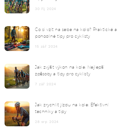
30 říj 2024
Co si vzít na sebe na kolo? Praktické a
pohodlné tipy pro cyklisty
15 zář 2024
Jak zvýšit výkon na kole: Nejlepší
způsoby a tipy pro cyklisty
7 zář 2024
Jak zrychlit jízdu na kole: Efektivní
techniky a tipy
28 srp 2024