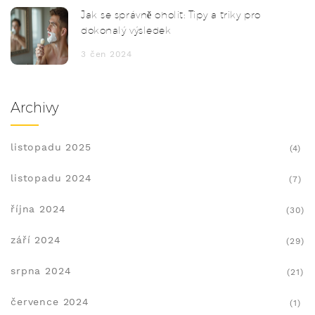
Jak se správně oholit: Tipy a triky pro
dokonalý výsledek
3 čen 2024
Archivy
listopadu 2025
(4)
listopadu 2024
(7)
října 2024
(30)
září 2024
(29)
srpna 2024
(21)
července 2024
(1)