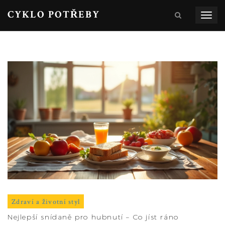
CYKLO POTŘEBY
Zobra
navig
Zdraví a životní styl
Nejlepší snídaně pro hubnutí – Co jíst ráno