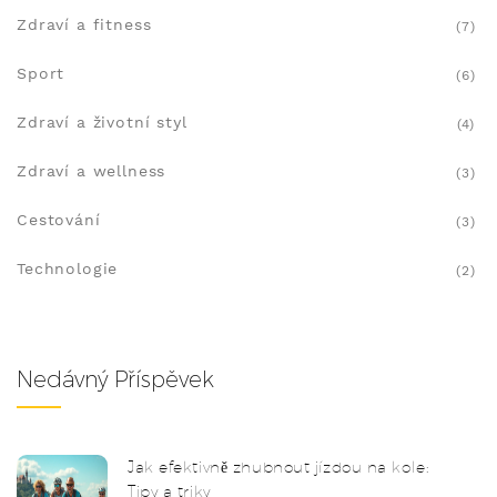
Zdraví a fitness
(7)
Sport
(6)
Zdraví a životní styl
(4)
Zdraví a wellness
(3)
Cestování
(3)
Technologie
(2)
Nedávný Příspěvek
Jak efektivně zhubnout jízdou na kole:
Tipy a triky