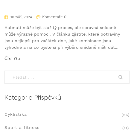
Komentáře 0
10 září, 2024
Hubnutí může být složitý proces, ale správná snídaně
může výrazně pomoci. V článku zjistíte, které potraviny
jsou nejlepší pro začátek dne, jaké kombinace jsou
výhodné a na co byste si při výběru snídaně měli dát
pozor. Získáte také praktické tipy na přípravu chutných
Číst Více
a vyvážených jídel.
Kategorie Příspěvků
Cyklistika
(56)
Sport a fitness
(11)