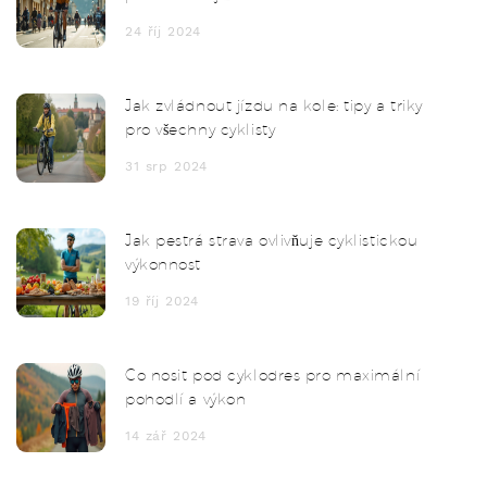
24 říj 2024
Jak zvládnout jízdu na kole: tipy a triky
pro všechny cyklisty
31 srp 2024
Jak pestrá strava ovlivňuje cyklistickou
výkonnost
19 říj 2024
Co nosit pod cyklodres pro maximální
pohodlí a výkon
14 zář 2024