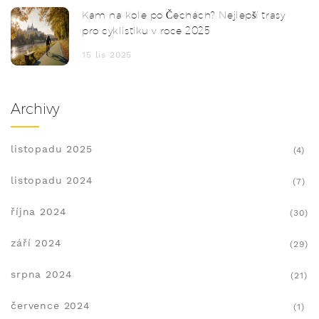
Kam na kole po Čechách? Nejlepší trasy
pro cyklistiku v roce 2025
15 lis 2025
Archivy
listopadu 2025
(4)
listopadu 2024
(7)
října 2024
(30)
září 2024
(29)
srpna 2024
(21)
července 2024
(1)