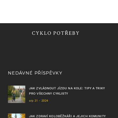
CYKLO POTŘEBY
NEDÁVNÉ PŘÍSPĚVKY
JAK ZVLÁDNOUT JÍZDU NA KOLE: TIPY A TRIKY
PRO VŠECHNY CYKLISTY
srp 31 - 2024
JAK ZDRAVÍ KOLOBĚŽKÁŘI A JEJICH KOMUNITY