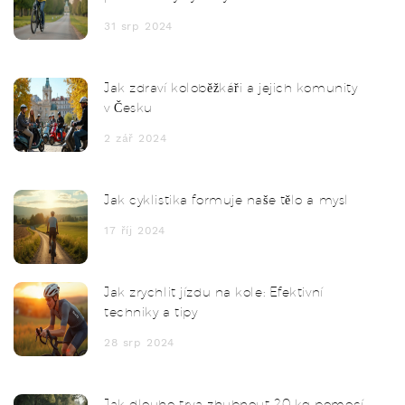
31 srp 2024
Jak zdraví koloběžkáři a jejich komunity
v Česku
2 zář 2024
Jak cyklistika formuje naše tělo a mysl
17 říj 2024
Jak zrychlit jízdu na kole: Efektivní
techniky a tipy
28 srp 2024
Jak dlouho trva zhubnout 20 kg pomocí