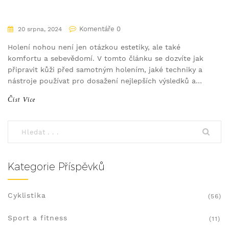
Komentáře 0
20 srpna, 2024
Holení nohou není jen otázkou estetiky, ale také
komfortu a sebevědomí. V tomto článku se dozvíte jak
připravit kůži před samotným holením, jaké techniky a
nástroje používat pro dosažení nejlepších výsledků a
tipy, jak udržet pokožku jemnou a hladkou i po holení.
Číst Více
Kategorie Příspěvků
Cyklistika
(56)
Sport a fitness
(11)