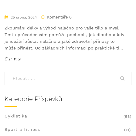
Komentáře 0
25 srpna, 2024
Zkoumání délky a výhod nalačno pro vaše tělo a mysl.
Tento průvodce vám pomůže pochopit, jak dlouho a kdy
je ideální zůstat nalačno a jaké zdravotní přínosy to
může přinést. Od základních informací po praktické tipy
na začlenění půstu do vaší denní rutiny.
Číst Více
Kategorie Příspěvků
Cyklistika
(56)
Sport a fitness
(11)