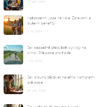
21 zář 2024
Každodenní jízda na kole: Zdravotní a
duševní benefity
7 říj 2024
Jak bezpečně předjíždět cyklisty na
silnici: Průvodce pro řidiče
1 říj 2024
Jak dlouho zůstávat nalačno: Kompletní
průvodce
25 srp 2024
Co uvařit na tři dny pro cyklisty