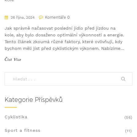
Komentáře 0
26 října, 2024
Jak správně načasovat poslední jídlo před jízdou na
kole, aby bylo dosaženo optimální výkonnosti a energie.
Tento článek zkoumá různé faktory, které ovlivňují, kdy
bychom měli jíst před cyklistickým výkonem. Nabízíme
praktické tipy a doporučení pro různé typy jízd a
Číst Více
tělesné potřeby. Správné načasování může znatelně
zlepšit váš zážitek z jízdy.
Kategorie Příspěvků
Cyklistika
(56)
Sport a fitness
(11)