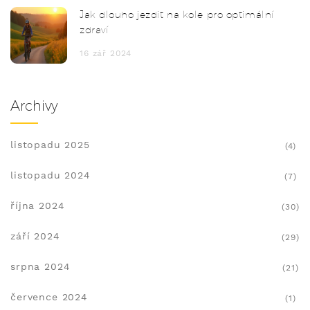
Jak dlouho jezdit na kole pro optimální
zdraví
16 zář 2024
Archivy
listopadu 2025
(4)
listopadu 2024
(7)
října 2024
(30)
září 2024
(29)
srpna 2024
(21)
července 2024
(1)