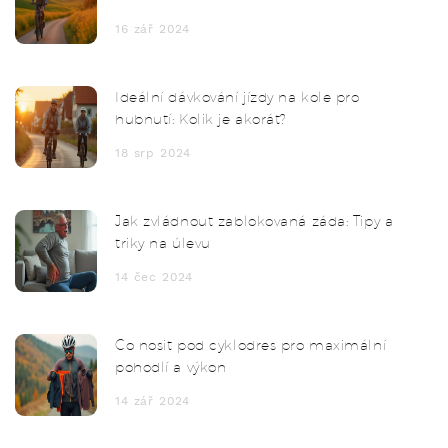
16 zář 2024
Ideální dávkování jízdy na kole pro
hubnutí: Kolik je akorát?
18 srp 2024
Jak zvládnout zablokovaná záda: Tipy a
triky na úlevu
14 čec 2024
Co nosit pod cyklodres pro maximální
pohodlí a výkon
14 zář 2024