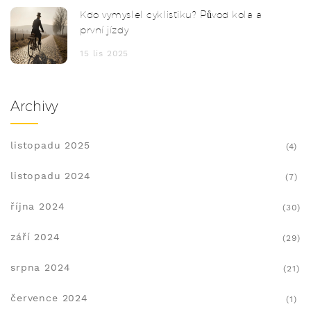
Kdo vymyslel cyklistiku? Původ kola a
první jízdy
15 lis 2025
Archivy
listopadu 2025
(4)
listopadu 2024
(7)
října 2024
(30)
září 2024
(29)
srpna 2024
(21)
července 2024
(1)